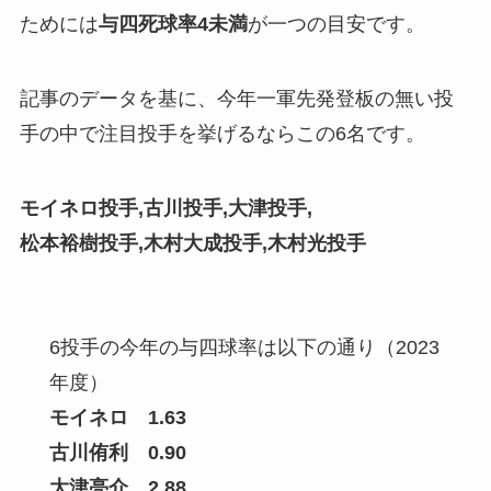
ためには
与四死球率4未満
が一つの目安です。
記事のデータを基に、今年一軍先発登板の無い投
手の中で注目投手を挙げるならこの6名です。
モイネロ投手,古川投手,大津投手,
松本裕樹投手,木村大成投手,木村光投手
6投手の今年の与四球率は以下の通り（2023
年度）
モイネロ 1.63
古川侑利 0.90
大津亮介 2.88