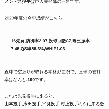
メンデス投手
は巨人先発陣の一角です。
2023年度の今季成績がこちら
16先発,防御率2.07,投球回数87,奪三振率
7.45,QS率56.3%,WHIP1.03
直球で空振りが取れる本格派左腕で、直球の被打
率はなんと
.190
です。
これは先発投手に限ると、
山本投手,床田投手,平良投手,村上投手
の次に来る数