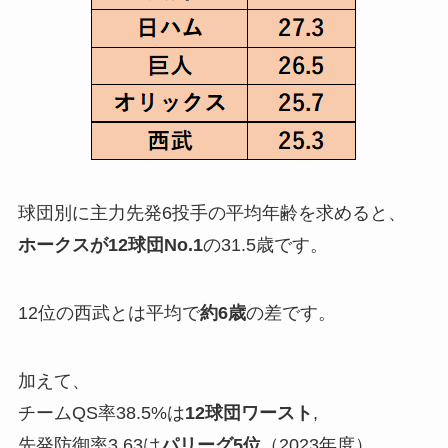
球団別に主力先発6投手の平均年齢を求めると、
ホークスが
12
球団
No.1
の31.5歳です。
12位の西武とは平均で
約6歳
の差です。
加えて、
チームQS率38.5%は
12球団ワースト
,
先発防御率3.63は
パリーグ5位
（2023年度）