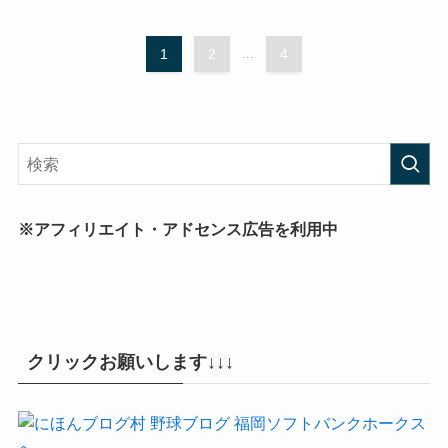
1
2
...
4
※アフィリエイト・アドセンス広告を利用中
クリックお願いします↓↓↓