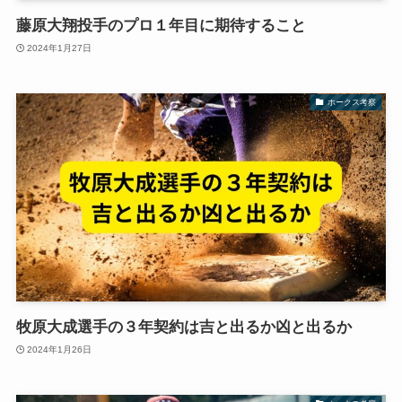
藤原大翔投手のプロ１年目に期待すること
2024年1月27日
ホークス考察
牧原大成選手の３年契約は吉と出るか凶と出るか
2024年1月26日