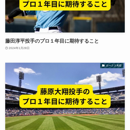
藤田淳平投手のプロ１年目に期待すること
2024年1月28日
ホークス考察