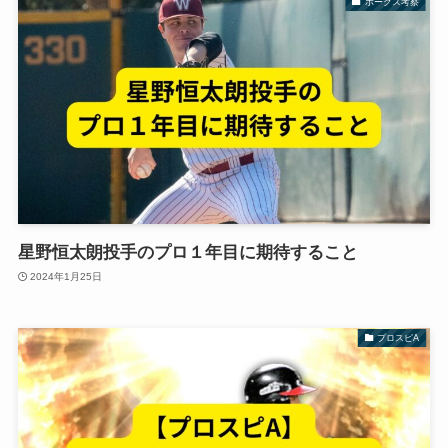
ホークス考察
星野恒太朗投手のプロ１年目に期待すること
2024年1月25日
プロスピA