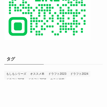
タグ
もしもシリーズ
オススメ本
ドラフト2023
ドラフト2024
ドラフト2025
ドラフト2026
ホテル比較
ホークス&プロ野球データ
ホークス純正（プロスピA）
ルーキー2024
ルーキー2025
ルーキー2026
投手2024
投手2025
メニュー
プロスピA
プロ野球データ
ホークス考察
プロ野球考察
投手2026
持論
災害
現役ドラフト2023
現役ドラフト2024
現役ドラフト2025
補強2023
補強2024
補強2025
補強2026