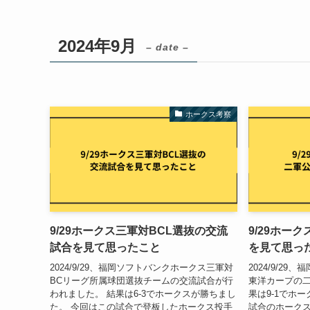
2024年9月
– date –
ホークス考察
9/29ホークス三軍対BCL選抜の交流
9/29ホー
試合を見て思ったこと
を見て思っ
2024/9/29、福岡ソフトバンクホークス三軍対
2024/9/2
BCリーグ所属球団選抜チームの交流試合が行
東洋カープの二
われました。 結果は6-3でホークスが勝ちまし
果は9-1でホ
た。 今回はこの試合で登板したホークス投手
試合のホーク