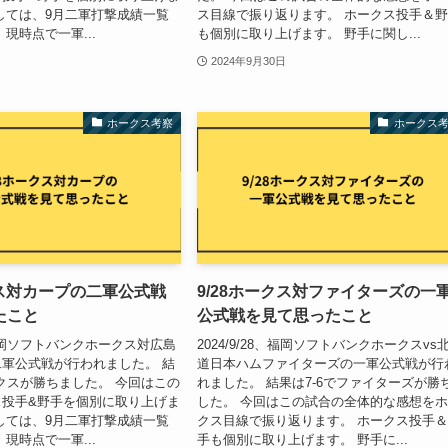
しては、9月二軍打撃成績一覧
ス目線で振り返ります。 ホークス投手＆
現時点で一軍...
も個別に取り上げます。 野手に関し...
2024年9月30日
ホークス考察
ホークス
クス対カープの二軍公式戦
9/28ホークス対ファイターズの一
たこと
公式戦を見て思ったこと
8、福岡ソフトバンクホークス対広島
2024/9/28、福岡ソフトバンクホークスvs
軍公式戦が行われました。 結
道日本ハムファイターズの一軍公式戦が行
ークスが勝ちました。 今回はこの
れました。 結果は7-6でファイターズが勝
ス投手&野手を個別に取り上げま
した。 今回はこの試合の全体的な感想を
しては、9月二軍打撃成績一覧
クス目線で振り返ります。 ホークス投手
現時点で一軍...
手も個別に取り上げます。 野手に...