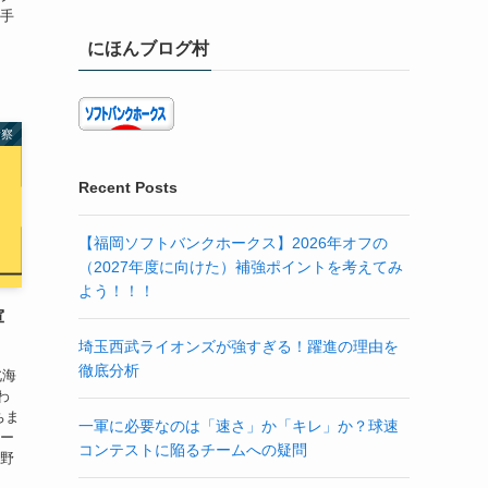
野手
にほんブログ村
考察
Recent Posts
【福岡ソフトバンクホークス】2026年オフの
（2027年度に向けた）補強ポイントを考えてみ
よう！！！
軍
埼玉西武ライオンズが強すぎる！躍進の理由を
徹底分析
北海
わ
ちま
一軍に必要なのは「速さ」か「キレ」か？球速
ホー
コンテストに陥るチームへの疑問
＆野