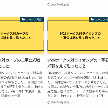
2024年9月29日
ホークス考察
ホークス
クス対カープの二軍公式戦
9/26ホークス対ライオンズの一軍
たこと
式戦を見て思ったこと
7、福岡ソフトバンクホークス対広島
2024/9/26、福岡ソフトバンクホークスvs
軍公式戦が行われました。 結
西武ライオンズの一軍公式戦が行われまし
ークスが勝ちました。 今回はこの
た。 結果は4-2でライオンズが勝ちました
ス投手&野手を個別に取り上げま
今回はこの試合の全体的な感想をホークス
しては、9月二軍打撃成績一覧
線で振り返ります。 ホークス投手＆野手
現時点で一軍...
別に取り上げます。 野手に関しては9月...
2024年9月27日