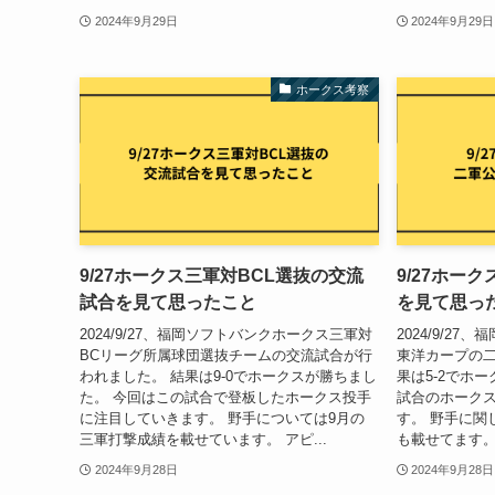
2024年9月29日
2024年9月29日
ホークス考察
9/27ホークス三軍対BCL選抜の交流
9/27ホー
試合を見て思ったこと
を見て思っ
2024/9/27、福岡ソフトバンクホークス三軍対
2024/9/2
BCリーグ所属球団選抜チームの交流試合が行
東洋カープの二
われました。 結果は9-0でホークスが勝ちまし
果は5-2でホ
た。 今回はこの試合で登板したホークス投手
試合のホーク
に注目していきます。 野手については9月の
す。 野手に関
三軍打撃成績を載せています。 アピ...
も載せてます。 
2024年9月28日
2024年9月28日