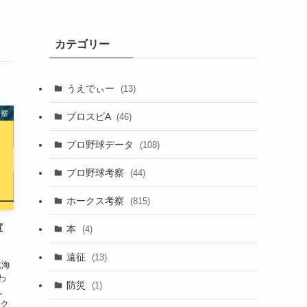
カテゴリー
うえでぃー
(13)
考察
プロスピA
(46)
プロ野球データ
(108)
プロ野球考察
(44)
ホークス考察
(815)
軍
本
(4)
遠征
(13)
北海
わ
防災
(1)
し
ーク