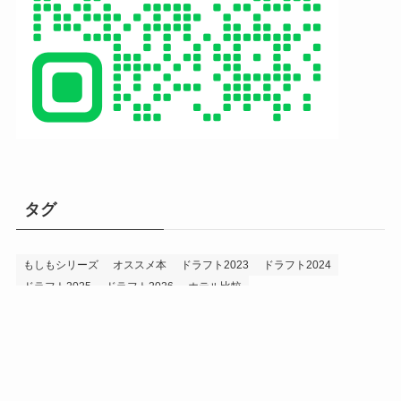
タグ
もしもシリーズ
オススメ本
ドラフト2023
ドラフト2024
ドラフト2025
ドラフト2026
ホテル比較
ホークス&プロ野球データ
ホークス純正（プロスピA）
ルーキー2024
ルーキー2025
ルーキー2026
投手2024
投手2025
メニュー
プロスピA
プロ野球データ
ホークス考察
プロ野球考察
投手2026
持論
災害
現役ドラフト2023
現役ドラフト2024
現役ドラフト2025
補強2023
補強2024
補強2025
補強2026
補強2027
退団2023
退団2024
退団2025
退団2026
野手2024