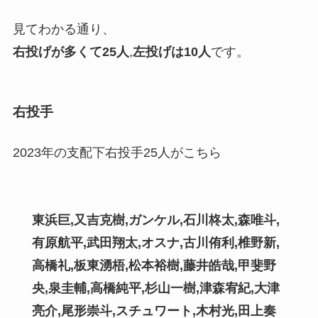
見てわかる通り、
右投げが多くて25人
,
左投げは10人
です。
右投手
2023年の支配下右投手25人がこちら
東浜巨,又吉克樹,ガンケル,石川柊太,森唯斗,
有原航平,武田翔太
,
オスナ,古川侑利,椎野新,
高橋礼,板東湧梧,松本裕樹,藤井皓哉,甲斐野
央,泉圭輔,高橋純平,杉山一樹,津森宥紀,大津
亮介,尾形崇斗,スチュワート
,
木村光,田上奏