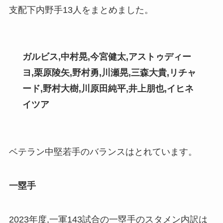
支配下内野手13人をまとめました。
ガルビス,中村晃,今宮健太,アストゥディー
ヨ
,
栗原陵矢,野村勇,川瀬晃,三森大貴,リチャ
ード
,
野村大樹,川原田純平,井上朋也,イヒネ
イツア
ベテラン中堅若手のバランスはとれています。
一塁手
2023年度,一軍143試合の一塁手のスタメン内訳は