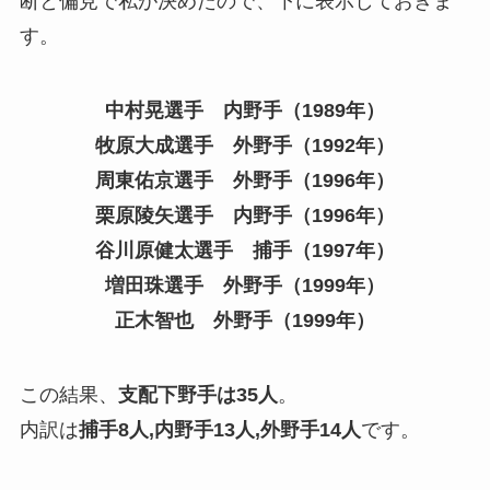
断と偏見で私が決めたので、下に表示しておきま
す。
中村晃選手 内野手（1989
年
）
牧原大成選手 外野手
（1992
年
）
周東佑京選手 外野手
（1996
年
）
栗原陵矢選手 内野手
（1996
年
）
谷川原健太選手 捕手
（1997
年
）
増田珠選手 外野手
（1999年）
正木智也 外野手
（1999年）
この結果、
支配下野手は35人
。
内訳は
捕手8人,内野手13人,外野手14人
です。