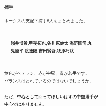
捕手
ホークスの支配下捕手8人をまとめました。
嶺井博希,甲斐拓也
,
谷川原健太,海野隆司,九
鬼隆平
,
渡邉陸,吉田賢吾,牧原巧汰
黄色がベテラン
、
赤が中堅
、
青が若手
です。
バランスはとれているのではないでしょうか。
ただ、
中心として回ってほしいはずの中堅選手が
中心ではありません
。