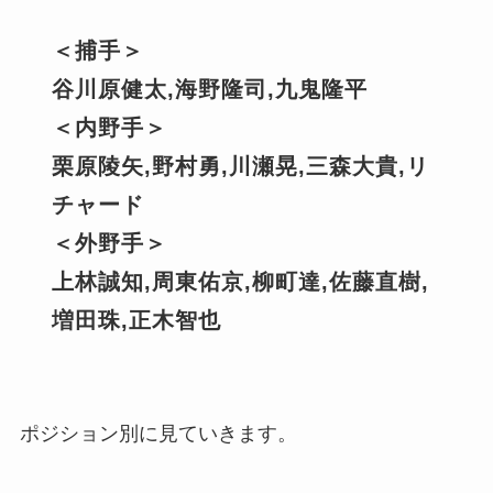
＜捕手＞
谷川原健太,海野隆司,九鬼隆平
＜内野手＞
栗原陵矢,野村勇,川瀬晃,三森大貴,リ
チャード
＜外野手＞
上林誠知
,周東佑京,柳町達,佐藤直樹,
増田珠,正木智也
ポジション別に見ていきます。