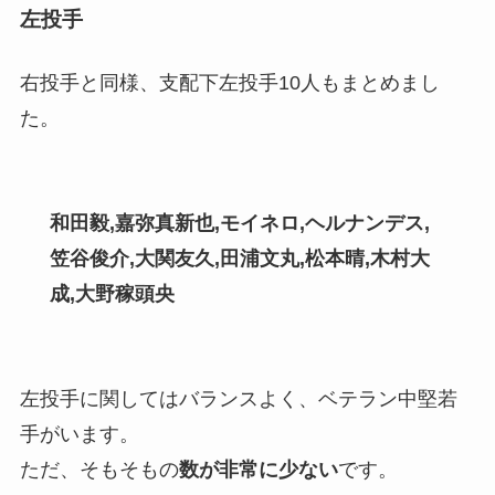
左投手
右投手と同様、支配下左投手10人もまとめまし
た。
和田毅,嘉弥真新也
,
モイネロ,ヘルナンデス,
笠谷俊介,大関友久,田浦文丸
,
松本晴,木村大
成,大野稼頭央
左投手に関してはバランスよく、ベテラン中堅若
手がいます。
ただ、そもそもの
数が非常に少ない
です。