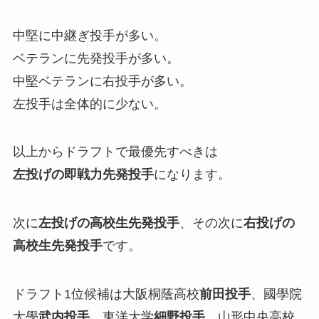
中堅に中継ぎ投手が多い。
ベテランに先発投手が多い。
中堅ベテランに右投手が多い。
左投手は全体的に少ない。
以上からドラフトで最優先すべきは
左投げの即戦力先発投手
になります。
次に
左投げの高校生先発投手
、その次に
右投げの
高校生先発投手
です。
ドラフト1位候補は大阪桐蔭高校
前田投手
、國學院
大學
武内投手
、東洋大学
細野投手
、山形中央高校