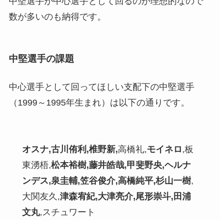
中堅選手が中心選手として回るのが理想的なので
数が多いのも納得です。
中堅選手の課題
中心選手として回ってほしい支配下の中堅選手
（1999～1995年生まれ）は以下の通りです。
オスナ,古川侑利,椎野新,
高橋礼,
モイネロ
,板
東湧梧,
松本裕樹,藤井皓哉,甲斐野央,ヘルナ
ンデス,泉圭輔,笠谷俊介,高橋純平,杉山一樹
,
大関友久,
津森宥紀,大津亮介,尾形崇斗,田浦
文丸
,スチュワート