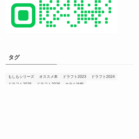
タグ
もしもシリーズ
オススメ本
ドラフト2023
ドラフト2024
ドラフト2025
ドラフト2026
ホテル比較
ホークス&プロ野球データ
ホークス純正（プロスピA）
ルーキー2024
ルーキー2025
ルーキー2026
投手2024
投手2025
メニュー
プロスピA
プロ野球データ
ホークス考察
プロ野球考察
投手2026
持論
災害
現役ドラフト2023
現役ドラフト2024
現役ドラフト2025
補強2023
補強2024
補強2025
補強2026
補強2027
退団2023
退団2024
退団2025
退団2026
野手2024
野手2025
野手2026