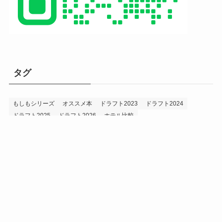
タグ
もしもシリーズ
オススメ本
ドラフト2023
ドラフト2024
ドラフト2025
ドラフト2026
ホテル比較
ホークス&プロ野球データ
ホークス純正（プロスピA）
ルーキー2024
ルーキー2025
ルーキー2026
投手2024
投手2025
メニュー
プロスピA
プロ野球データ
ホークス考察
プロ野球考察
投手2026
持論
災害
現役ドラフト2023
現役ドラフト2024
現役ドラフト2025
補強2023
補強2024
補強2025
補強2026
補強2027
退団2023
退団2024
退団2025
退団2026
野手2024
野手2025
野手2026