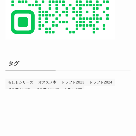
タグ
もしもシリーズ
オススメ本
ドラフト2023
ドラフト2024
ドラフト2025
ドラフト2026
ホテル比較
ホークス&プロ野球データ
ホークス純正（プロスピA）
ルーキー2024
ルーキー2025
ルーキー2026
投手2024
投手2025
メニュー
プロスピA
プロ野球データ
ホークス考察
プロ野球考察
投手2026
持論
災害
現役ドラフト2023
現役ドラフト2024
現役ドラフト2025
補強2023
補強2024
補強2025
補強2026
補強2027
退団2023
退団2024
退団2025
退団2026
野手2024
野手2025
野手2026