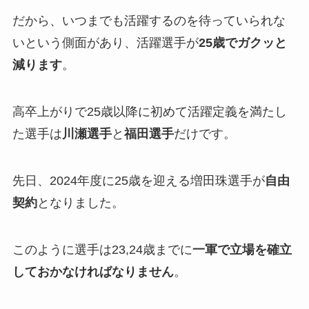
だから、いつまでも活躍するのを待っていられな
いという側面があり、活躍選手が
25歳でガクッと
減ります
。
高卒上がりで25歳以降に初めて活躍定義を満たし
た選手は
川瀬選手
と
福田選手
だけです。
先日、2024年度に25歳を迎える増田珠選手が
自由
契約
となりました。
このように選手は23,24歳までに
一軍で立場を確立
しておかなければなりません
。