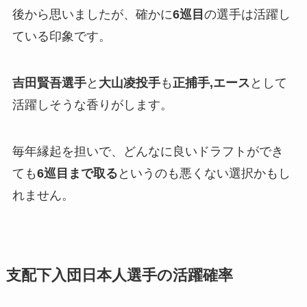
後から思いましたが、確かに
6巡目
の選手は活躍し
ている印象です。
吉田賢吾選手
と
大山凌投手
も
正捕手,エース
として
活躍しそうな香りがします。
毎年縁起を担いで、どんなに良いドラフトができ
ても
6巡目まで取る
というのも悪くない選択かもし
れません。
支配下入団日本人選手
の活躍確率