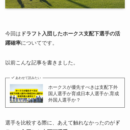
今回は
ドラフト入団したホークス支配下選手の活
躍確率
についてです。
以前こんな記事を書きました。
あわせて読みたい
ホークスが優先すべきは支配下外
国人選手か育成日本人選手か,育成
外国人選手か？
選手を比較する際に、あえて触れなかったのが
ド