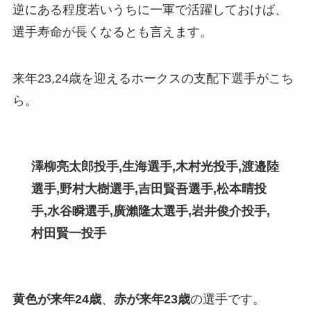
逆にある程度若いうちに一軍で活躍しておけば、
選手寿命が長くなるとも言えます。
来年23,24歳を迎えるホークスの支配下選手がこち
ら。
澤柳亮太郎投手,生海選手,木村光投手,渡邉陸
選手,野村大樹選手
,
吉田賢吾選手,松本晴投
手,水谷瞬選手,廣瀨隆太選手,岩井俊介投手,
村田賢一投手
黄色が来年24歳
、
赤が来年23歳
の選手です。