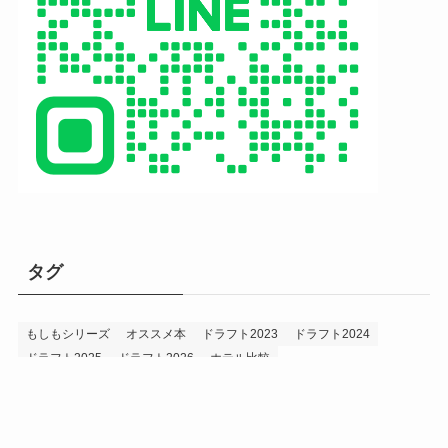
タグ
もしもシリーズ
オススメ本
ドラフト2023
ドラフト2024
ドラフト2025
ドラフト2026
ホテル比較
ホークス&プロ野球データ
ホークス純正（プロスピA）
ルーキー2024
ルーキー2025
ルーキー2026
投手2024
投手2025
メニュー
プロスピA
プロ野球データ
ホークス考察
プロ野球考察
投手2026
持論
災害
現役ドラフト2023
現役ドラフト2024