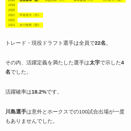
トレード・現役ドラフト選手は全員で
22名
。
その内、活躍定義を満たした選手は
太字
で示した
4
名
でした。
活躍確率は
18.2%
です。
川島選手
は意外とホークスでの100試合出場が一度
もありませんでした。