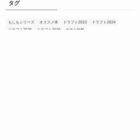
タグ
もしもシリーズ
オススメ本
ドラフト2023
ドラフト2024
ドラフト2025
ドラフト2026
ホテル比較
ホークス&プロ野球データ
ホークス純正（プロスピA）
ルーキー2024
ルーキー2025
ルーキー2026
投手2024
投手2025
メニュー
プロスピA
プロ野球データ
ホークス考察
プロ野球考察
投手2026
持論
災害
現役ドラフト2023
現役ドラフト2024
現役ドラフト2025
補強2023
補強2024
補強2025
補強2026
補強2027
退団2023
退団2024
退団2025
退団2026
野手2024
野手2025
野手2026
プライバシーポリシー
お問い合わせ
©
うえでぃーブログ.