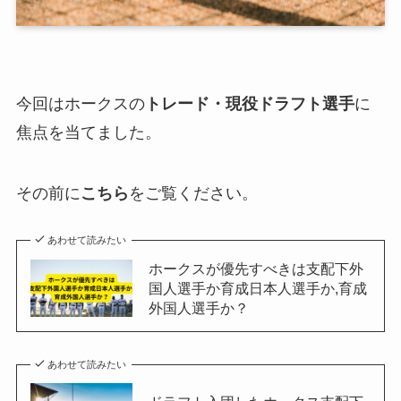
今回はホークスの
トレード・
現役ドラフト
選手
に
焦点を当てました。
その前に
こちら
をご覧ください。
あわせて読みたい
ホークスが優先すべきは支配下外
国人選手か育成日本人選手か,育成
外国人選手か？
あわせて読みたい