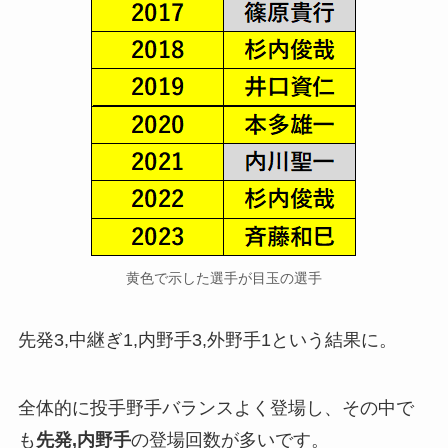
黄色で示した選手が目玉の選手
先発3,中継ぎ1,内野手3,外野手1という結果に。
全体的に投手野手バランスよく登場し、その中で
も
先発,内野手
の登場回数が多いです。