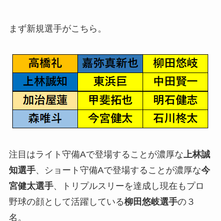
まず新規選手がこちら。
注目はライト守備Aで登場することが濃厚な
上林誠
知選手
、ショート守備Aで登場することが濃厚な
今
宮健太選手
、トリプルスリーを達成し現在もプロ
野球の顔として活躍している
柳田悠岐選手
の３
名。