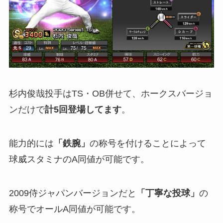
杉内俊哉投手はTS・OB併せて、ホークスバージョ
ンだけで
計5回登場してます
。
能力的には
「鉄腕」
の称号を付けることによって
球威スタミナのA同値が可能です。
2009侍ジャパンバージョンだと
「丁寧な投球」
の
称号でオールA同値が可能です。