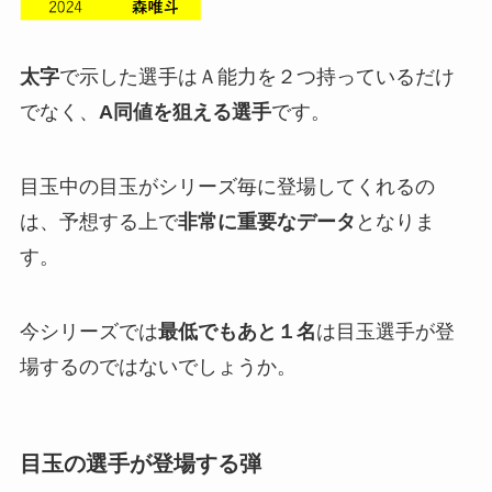
太字
で示した選手はＡ能力を２つ持っているだけ
でなく、
A同値を狙える選手
です。
目玉中の目玉がシリーズ毎に登場してくれるの
は、予想する上で
非常に重要なデータ
となりま
す。
今シリーズでは
最低でもあと１名
は目玉選手が登
場するのではないでしょうか。
目玉の選手が登場する弾