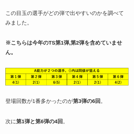
この目玉の選手がどの弾で出やすいのかを調べて
みました。
※こちらは今年のTS第1弾,
第2弾
を含めていませ
ん。
登場回数が1番多かったのが
第3弾の6回
。
次に
第1弾と第6弾の4回
。