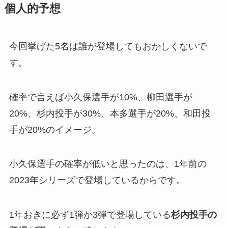
個人的予想
今回挙げた5名は誰が登場してもおかしくないで
す。
確率で言えば小久保選手が10%、柳田選手が
20%、杉内投手が30%、本多選手が20%、和田投
手が20%のイメージ。
小久保選手の確率が低いと思ったのは、1年前の
2023年シリーズで登場しているからです。
1年おきに必ず1弾か3弾で登場している
杉内投手の