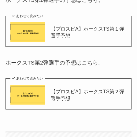
あわせて読みたい
【プロスピA】ホークスTS第１弾
選手予想
ホークスTS第2弾選手の予想はこちら。
あわせて読みたい
【プロスピA】ホークスTS第２弾
選手予想