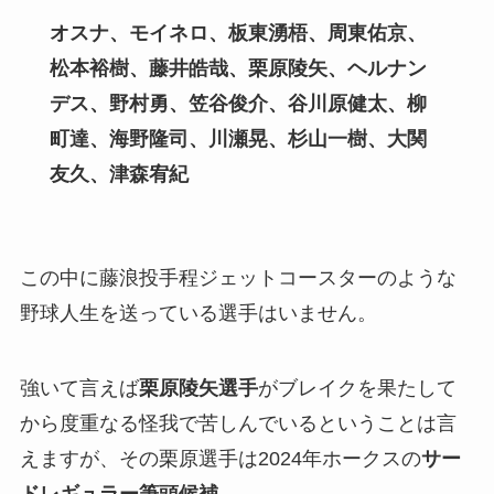
オスナ、モイネロ、板東湧梧、周東佑京、
松本裕樹、藤井皓哉、栗原陵矢、ヘルナン
デス、野村勇、笠谷俊介、谷川原健太、柳
町達、海野隆司、川瀬晃、杉山一樹、大関
友久、津森宥紀
この中に藤浪投手程ジェットコースターのような
野球人生を送っている選手はいません。
強いて言えば
栗原陵矢選手
がブレイクを果たして
から度重なる怪我で苦しんでいるということは言
えますが、その栗原選手は2024年ホークスの
サー