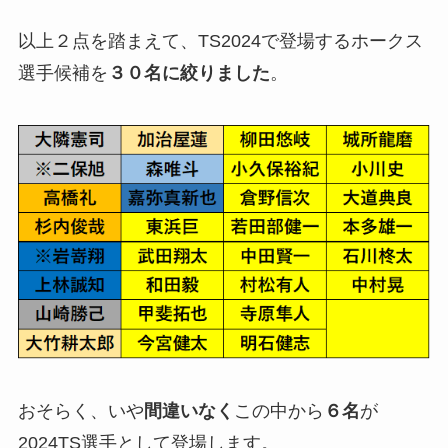
以上２点を踏まえて、TS2024で登場するホークス
選手候補を
３０名に絞りました
。
おそらく、いや
間違いなく
この中から
６名
が
2024TS選手として登場します。