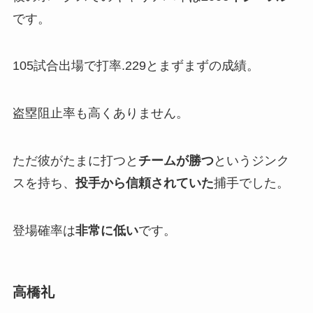
です。
105試合出場で打率.229とまずまずの成績。
盗塁阻止率も高くありません。
ただ彼がたまに打つと
チームが勝つ
というジンク
スを持ち、
投手から信頼されていた
捕手でした。
登場確率は
非常に低い
です。
高橋礼