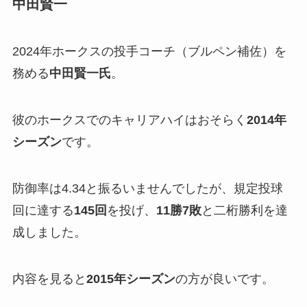
中田賢一
2024年ホークスの投手コーチ（ブルペン補佐）を
務める
中田賢一氏
。
彼のホークスでのキャリアハイはおそらく
2014年
シーズン
です。
防御率は4.34と振るいませんでしたが、規定投球
回に達する
145回
を投げ、
11勝7敗
と二桁勝利を達
成しました。
内容を見ると
2015年シーズン
の方が良いです。