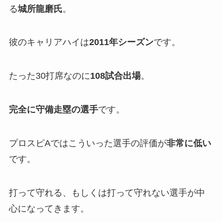
る
城所龍磨氏
。
彼のキャリアハイは
2011年シーズン
です。
たった30打席なのに
108試合出場
。
完全に守備走塁の選手
です。
プロスピAではこういった選手の評価が
非常に低い
です。
打って守れる、もしくは打って守れない選手が中
心になってきます。