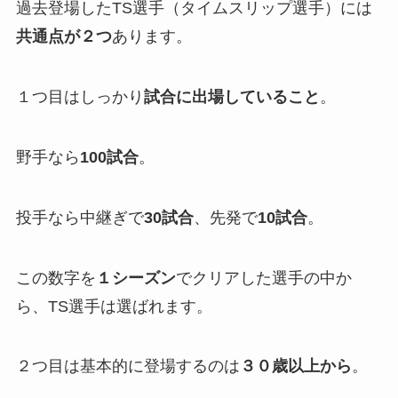
過去登場したTS選手（タイムスリップ選手）には
共通点が
２
つ
あります。
１つ目はしっかり
試合に出場していること
。
野手なら
100試合
。
投手なら中継ぎで
30試合
、先発で
10試合
。
この数字を
１シーズン
でクリアした選手の中か
ら、TS選手は選ばれます。
２つ目は基本的に登場するのは
３０歳以上から
。