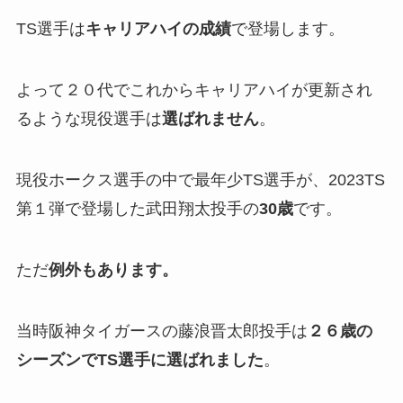
TS選手は
キャリアハイの成績
で登場します。
よって２０代でこれからキャリアハイが更新され
るような現役選手は
選ばれません
。
現役ホークス選手の中で最年少TS選手が、2023TS
第１弾で登場した武田翔太投手の
30歳
です。
ただ
例外もあります。
当時阪神タイガースの藤浪晋太郎投手は
２６歳の
シーズンでTS選手に選ばれました
。