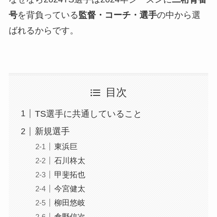
号
を背負っている
監督・コーチ・選手
の中から選
ばれるからです。
目次
TS選手に共通していること
新規選手
東浜巨
石川柊太
甲斐拓也
今宮健太
柳田悠岐
倉野信次