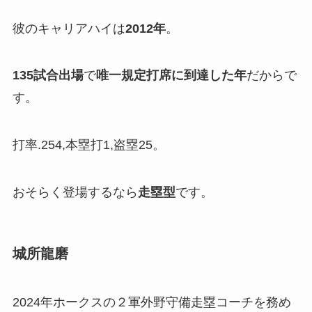
彼のキャリアハイは
2012年
。
135試合出場
で
唯一規定打席に到達した年
だからで
す。
打率.254,本塁打1,盗塁25。
おそらく登場するなら
走塁型
です。
城所龍磨
2024年ホークスの２軍外野守備走塁コーチを務め