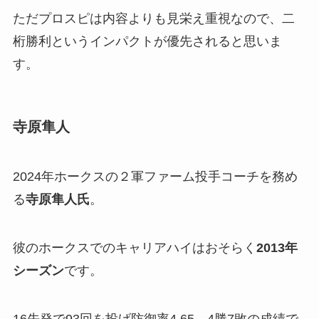
ただプロスピは内容よりも見栄え重視なので、二
桁勝利というインパクトが優先されると思いま
す。
寺原隼人
2024年ホークスの２軍ファーム投手コーチを務め
る
寺原隼人氏
。
彼のホークスでのキャリアハイはおそらく
2013年
シーズン
です。
16先発で93回を投げ防御率4.65、4勝7敗の成績で