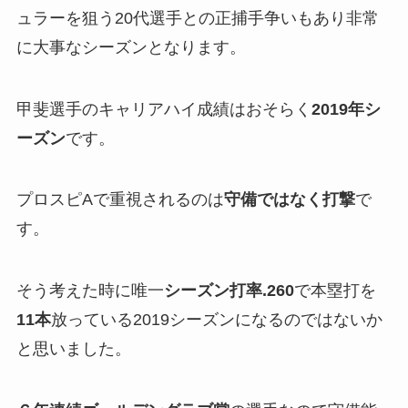
ュラーを狙う20代選手との正捕手争いもあり非常
に大事なシーズンとなります。
甲斐選手のキャリアハイ成績はおそらく
2019年シ
ーズン
です。
プロスピAで重視されるのは
守備ではなく打撃
で
す。
そう考えた時に唯一
シーズン打率.260
で本塁打を
11本
放っている2019シーズンになるのではないか
と思いました。