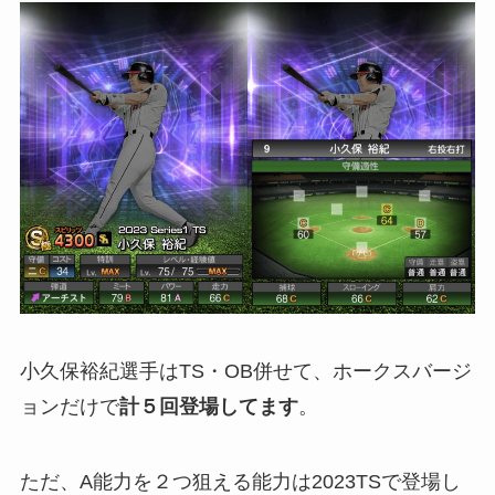
小久保裕紀選手はTS・OB併せて、ホークスバージ
ョンだけで
計５回登場してます
。
ただ、A能力を２つ狙える能力は2023TSで登場し