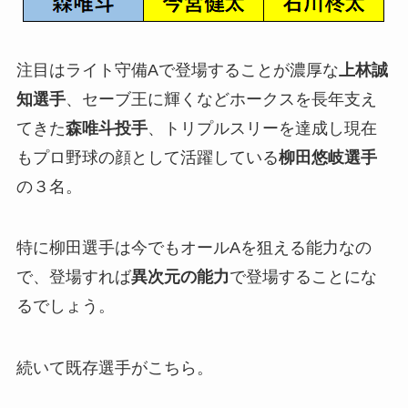
注目はライト守備Aで登場することが濃厚な
上林誠
知選手
、セーブ王に輝くなどホークスを長年支え
てきた
森唯斗投手
、トリプルスリーを達成し現在
もプロ野球の顔として活躍している
柳田悠岐選手
の３名。
特に柳田選手は今でもオールAを狙える能力なの
で、登場すれば
異次元の能力
で登場することにな
るでしょう。
続いて既存選手がこちら。