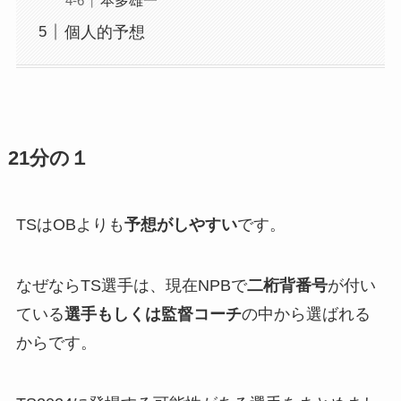
個人的予想
21分の１
TSはOBよりも
予想がしやすい
です。
なぜならTS選手は、現在NPBで
二桁背番号
が付い
ている
選手もしくは監督コーチ
の中から選ばれる
からです。