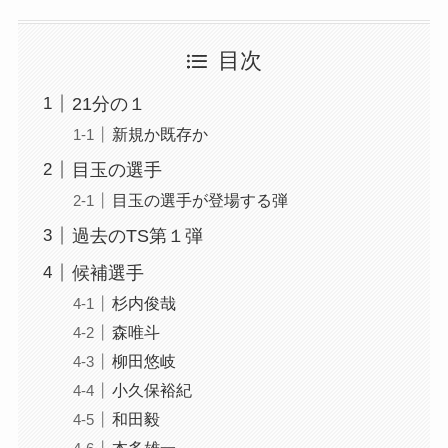
目次
21分の１
新規か既存か
目玉の選手
目玉の選手が登場する弾
過去のTS第１弾
候補選手
杉内俊哉
森唯斗
柳田悠岐
小久保裕紀
和田毅
本多雄一