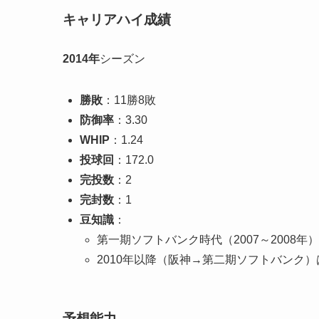
キャリアハイ成績
2014年
シーズン
勝敗
：11勝8敗
防御率
：3.30
WHIP
：1.24
投球回
：172.0
完投数
：2
完封数
：1
豆知識
：
第一期ソフトバンク時代（2007～2008
2010年以降（阪神→第二期ソフトバンク
予想能力