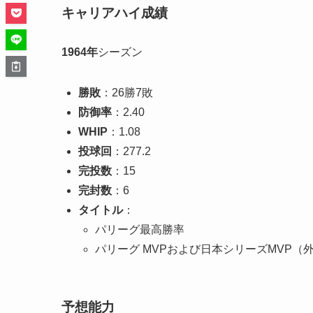
キャリアハイ成績
1964年
シーズン
勝敗
：26勝7敗
防御率
：2.40
WHIP
：1.08
投球回
：277.2
完投数
：15
完封数
：6
タイトル
：
パリーグ最高勝率
パリーグ MVPおよび日本シリーズMVP（
予想能力