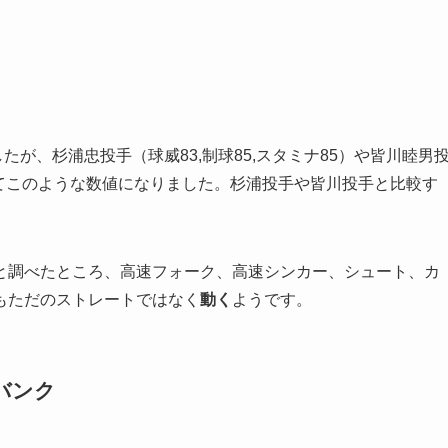
）
たが、杉浦忠投手（球威83,制球85,スタミナ85）や皆川睦男
較してこのような数値になりました。杉浦投手や皆川投手と比較す
と調べたところ、高速フォーク、高速シンカー、シュート、カ
もただのストレートではなく
動く
ようです。
バンク