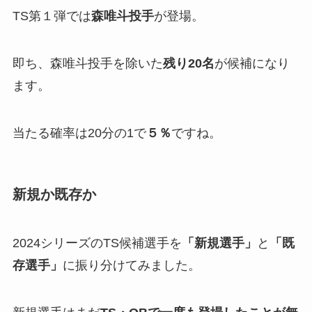
TS第１弾では
森唯斗投手
が登場。
即ち、森唯斗投手を除いた
残り20名
が候補になり
ます。
当たる確率は20分の1で
５％
ですね。
新規か既存か
2024シリーズのTS候補選手を
「新規選手」
と
「既
存選手」
に振り分けてみました。