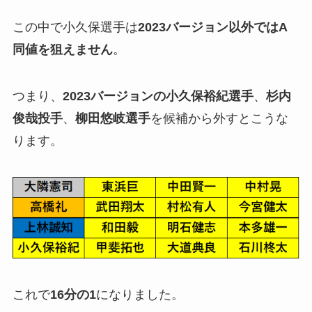
この中で小久保選手は
2023バージョン以外ではA
同値を狙えません
。
つまり、
2023バージョンの小久保裕紀選手
、
杉内
俊哉投手
、
柳田悠岐選手
を候補から外すとこうな
ります。
これで
16分の1
になりました。