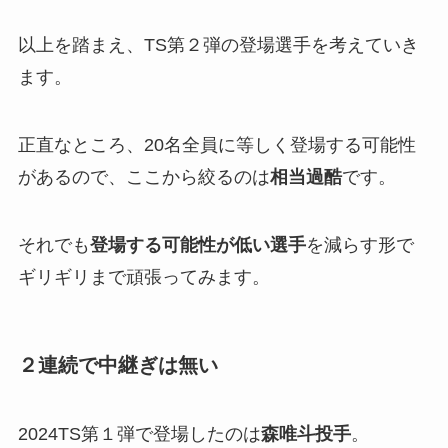
以上を踏まえ、TS第２弾の登場選手を考えていき
ます。
正直なところ、20名全員に等しく登場する可能性
があるので、ここから絞るのは
相当過酷
です。
それでも
登場する可能性が低い選手
を減らす形で
ギリギリまで頑張ってみます。
２連続で中継ぎは無い
2024TS第１弾で登場したのは
森唯斗投手
。