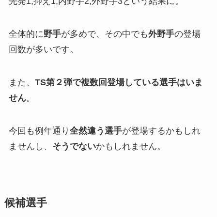
先発1,抑え1,内野手2,外野手3という結果に。
全体的に
野手
が多めで、その中でも
外野手
の登場
回数が多いです。
また、
TS第２弾で複数回登場している選手はいま
せん
。
今回も例年通り
全然違う選手
が登場するかもしれ
ませんし、
そうでない
かもしれません。
候補選手