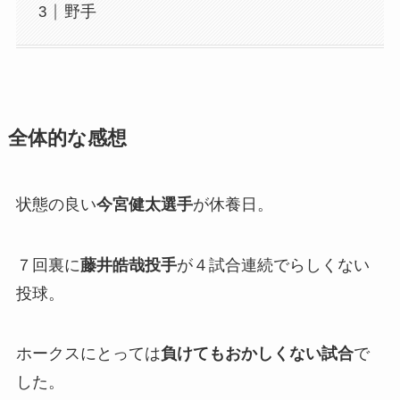
野手
全体的な感想
状態の良い
今宮健太選手
が休養日。
７回裏に
藤井皓哉投手
が４試合連続でらしくない
投球。
ホークスにとっては
負けてもおかしくない試合
で
した。