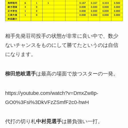
相手先発荘司投手の状態が非常に良い中で、数少
ないチャンスをものにして勝てたというのは自信
になります。
柳田悠岐選手
は最高の場面で放つスターの一発。
https://youtube.com/watch?v=DmxZw8p-
GO0%3Fsi%3DkVFzZSmfF2c0-hwH
代打の切り札
中村晃選手
は勝負強い一打。