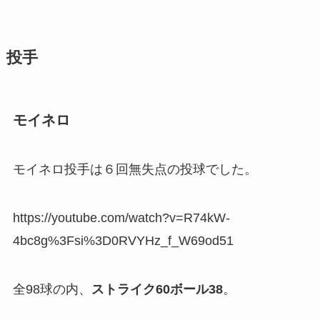
投手
モイネロ
モイネロ投手は６回無失点の投球でした。
https://youtube.com/watch?v=R74kW-
4bc8g%3Fsi%3D0RVYHz_f_W69od51
全98球の内、
ストライク60ボール38
。