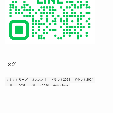
タグ
もしもシリーズ
オススメ本
ドラフト2023
ドラフト2024
ドラフト2025
ドラフト2026
ホテル比較
ホークス&プロ野球データ
ホークス純正（プロスピA）
ルーキー2024
ルーキー2025
ルーキー2026
投手2024
投手2025
メニュー
プロスピA
プロ野球データ
ホークス考察
プロ野球考察
投手2026
持論
災害
現役ドラフト2023
現役ドラフト2024
現役ドラフト2025
補強2023
補強2024
補強2025
補強2026