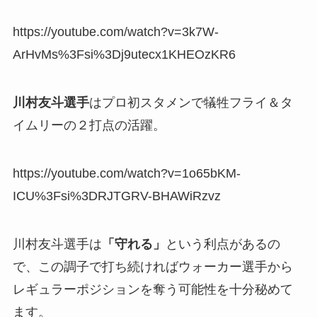
https://youtube.com/watch?v=3k7W-
ArHvMs%3Fsi%3Dj9utecx1KHEOzKR6
川村友斗選手
はプロ初スタメンで犠牲フライ＆タ
イムリーの２打点の活躍。
https://youtube.com/watch?v=1o65bKM-
ICU%3Fsi%3DRJTGRV-BHAWiRzvz
川村友斗選手は
「守れる」
という利点があるの
で、この調子で打ち続ければウォーカー選手から
レギュラーポジションを奪う可能性を十分秘めて
ます。