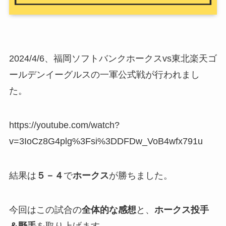
2024/4/6、福岡ソフトバンクホークスvs東北楽天ゴ
ールデンイーグルスの一軍公式戦が行われまし
た。
https://youtube.com/watch?
v=3IoCz8G4plg%3Fsi%3DDFDw_VoB4wfx791u
結果は
５－４
で
ホークス
が勝ちました。
今回はこの試合の
全体的な感想
と、
ホークス投手
＆野手
を取り上げます。