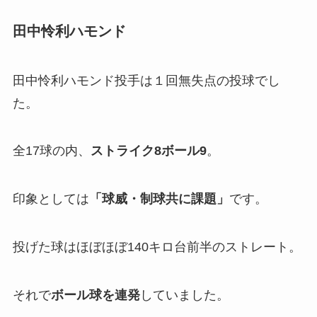
田中怜利ハモンド
田中怜利ハモンド投手は１回無失点の投球でし
た。
全17球の内、
ストライク8ボール9
。
印象としては
「
球威・制球共に課題」
です。
投げた球はほぼほぼ140キロ台前半のストレート。
それで
ボール球を連発
していました。