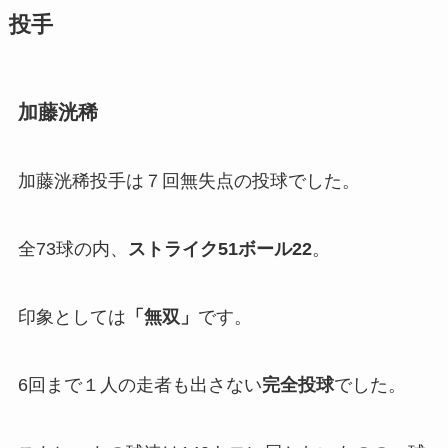
投手
加藤洸稀
加藤洸稀投手は７回無失点の投球でした。
全73球の内、
ストライク51ボール22
。
印象としては
「
無双」
です。
6回まで１人の走者も出さない
完全投球
でした。