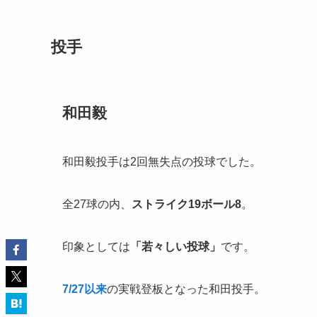
投手
和田毅
和田毅投手は2回無失点の投球でした。
全27球の内、
ストライク19ボール8
。
印象としては
「若々しい投球」
です。
7/27以来
の実戦登板となった和田投手。