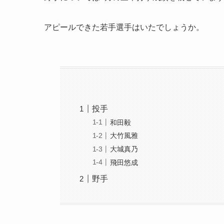
アピールできた若手選手はいたでしょうか。
投手
和田毅
大竹風雅
大城真乃
飛田悠成
野手