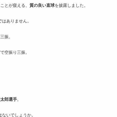
たことが窺える、
質の良い直球
を披露しました。
ではありません。
り三振。
プで空振り三振。
悠太郎選手
。
はないでしょうか。