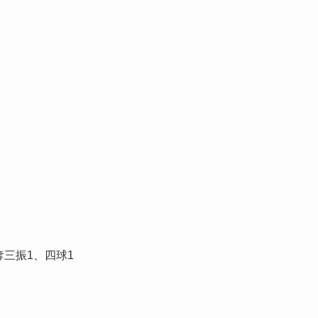
奪三振1、四球1