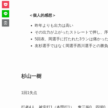
＜個人的感想＞
昨年よりも出力は高い
その出力が上がったストレートで押し、序
5回表、岡選手に打たれた3ランは痛かっ
友杉選手ではなく岡選手西川選手との勝負
杉山一樹
1回1失点
打者4人、被安打1（本塁打1）、奪三振0、四球0