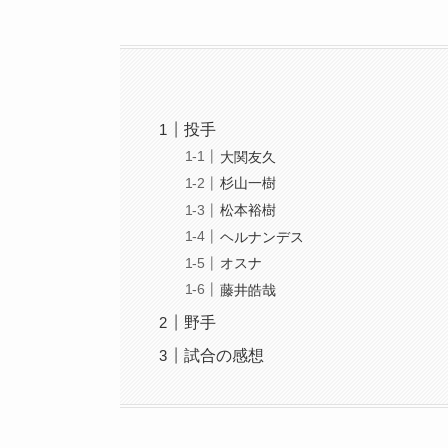
投手
大関友久
杉山一樹
松本裕樹
ヘルナンデス
オスナ
藤井皓哉
野手
試合の感想