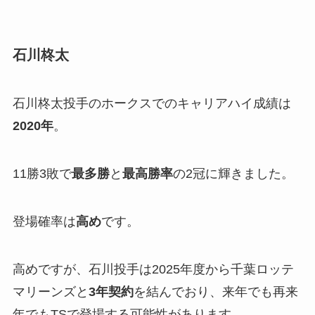
石川柊太
石川柊太投手のホークスでのキャリアハイ成績は
2020年
。
11勝3敗で
最多勝
と
最高勝率
の2冠に輝きました。
登場確率は
高め
です。
高めですが、石川投手は2025年度から千葉ロッテ
マリーンズと
3年契約
を結んでおり、来年でも再来
年でもTSで登場する可能性があります。