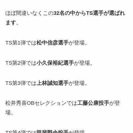
ほぼ間違いなくこの
32名の中からTS選手が選ばれ
ます
。
TS第1弾では
松中信彦選手
が登場。
TS第2弾では
小久保裕紀選手
が登場。
TS第3弾では
上林誠知選手
が登場。
松井秀喜OBセレクションでは
工藤公康投手
が登
場。
TS第4弾では
甲斐野央投手
が登場。