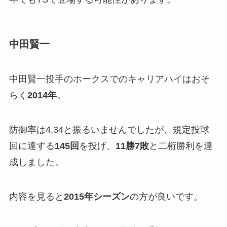
中田賢一
中田賢一投手のホークスでのキャリアハイはおそ
らく
2014年
。
防御率は4.34と振るいませんでしたが、規定投球
回に達する
145回
を投げ、
11勝7敗
と二桁勝利を達
成しました。
内容を見ると
2015年シーズン
の方が良いです。