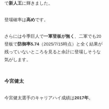
で
新人王
に輝きました。
登場確率は
高め
です。
さらには今季巨人で
一軍登板が無く
、二軍でも20
登板で
防御率5.74
（2025/7/15時点）と全く結果が
残っていないところを見ると余計に登場しそうな
気がします。
今宮健太
今宮健太選手のキャリアハイ成績は
2017年
。