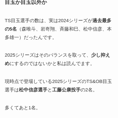
目玉か目玉以外か
TS目玉選手の数は、実は2024シリーズが
過去最多
の5名
（森唯斗、岩嵜翔、斉藤和巳、松中信彦、本
多雄一）だったんです。
2025シリーズはそのバランスを取って、
少し抑え
め
にするのではないかと私は読んでます。
現時点で登場している2025シリーズのTS&OB目玉
選手は
松中信彦選手
と
工藤公康投手
の2名。
多くてあと1名。