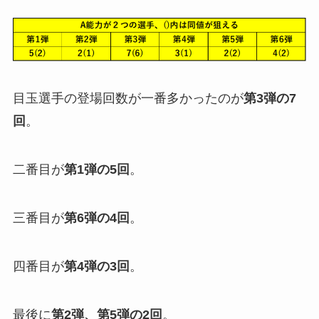
目玉選手の登場回数が一番多かったのが
第3弾の7
回
。
二番目が
第1弾の5回
。
三番目が
第6弾の4回
。
四番目が
第4弾の3回
。
最後に
第2弾、第5弾の2回
。