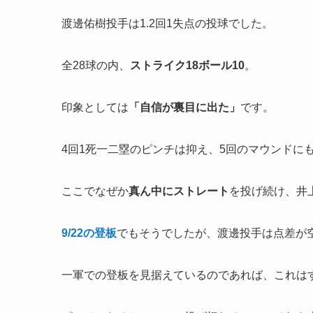
渡邊佑樹投手は1.2回1失点の投球でした。
全28球の内、
ストライク
18
ボール
10
。
印象としては
「
自信が裏目に出た」
です。
4回1死一二塁のピンチは抑え、5回のマウンドに
ここでなぜか
真ん中にストレート
を投げ続け、井
9/22の登板
でもそうでしたが、渡邊投手は点差が
一軍での登板を見据えているのであれば、これは