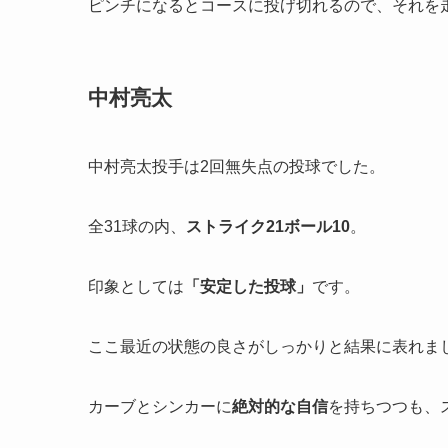
ピンチになるとコースに投げ切れるので、それを
中村亮太
中村亮太投手は2回無失点の投球でした。
全31球の内、
ストライク
21
ボール
10
。
印象としては
「
安定した投球」
です。
ここ最近の状態の良さがしっかりと結果に表れま
カーブとシンカーに
絶対的な自信
を持ちつつも、