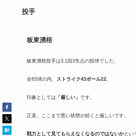
投手
板東湧梧
板東湧梧投手は3.1回3失点の投球でした。
全65球の内、
ストライク
43
ボール
22
。
印象としては
「
厳しい」
です。
正直、ここまで悪い状態が続くと厳しいです。
戦力として見てもらえなくなるのではないか
とい