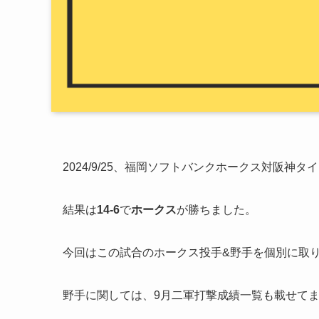
2024/9/25、福岡ソフトバンクホークス対阪神
結果は
14-6
で
ホークス
が勝ちました。
今回はこの試合のホークス投手&野手を個別に取
野手に関しては、9月二軍打撃成績一覧も載せて