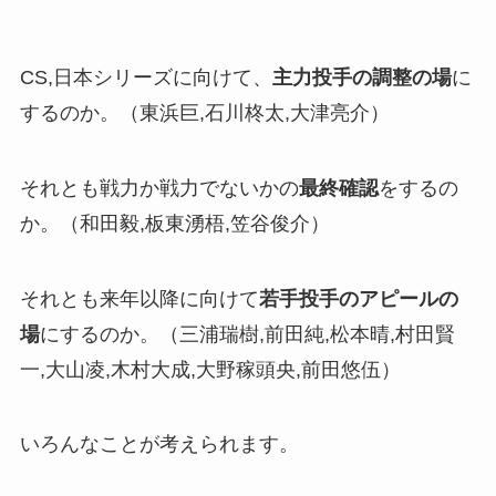
CS,日本シリーズに向けて、
主力投手の調整の場
に
するのか。（東浜巨,石川柊太,大津亮介）
それとも戦力か戦力でないかの
最終確認
をするの
か。（和田毅,板東湧梧,笠谷俊介）
それとも来年以降に向けて
若手投手のアピールの
場
にするのか。（三浦瑞樹,前田純,松本晴,村田賢
一,大山凌,木村大成,大野稼頭央,前田悠伍）
いろんなことが考えられます。