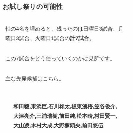
お試し祭りの可能性
軸の4名を埋めると、残ったのは日曜日3試合、月
曜日3試合、火曜日1試合の
計7試合
。
この7試合をどう使っていくのかは見所です。
主な先発候補はこちら。
和田毅,東浜巨,石川柊太,板東湧梧,笠谷俊介,
大津亮介,三浦瑞樹,前田純,松本晴,村田賢一,
大山凌,木村大成,大野稼頭央,前田悠伍