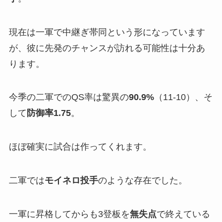
現在は一軍で中継ぎ帯同という形になっています
が、彼に先発のチャンスが訪れる可能性は十分あ
ります。
今季の二軍でのQS率は驚異の
90.9%
（11-10）、そ
して
防御率1.75
。
ほぼ確実に試合は作ってくれます。
二軍では
モイネロ投手
のような存在でした。
一軍に昇格してからも3登板を
無失点
で終えている