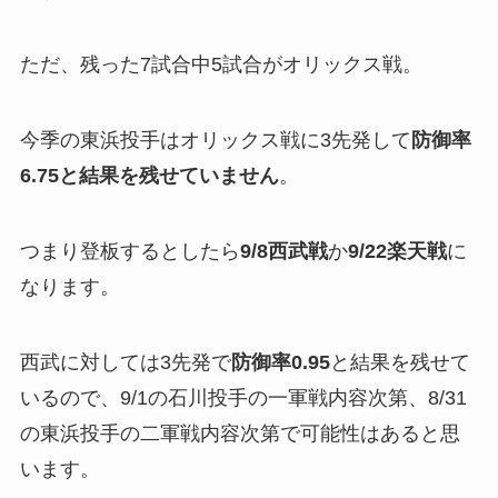
ただ、残った7試合中5試合がオリックス戦。
今季の東浜投手はオリックス戦に3先発して
防御率
6.75と結果を残せていません
。
つまり登板するとしたら
9/8西武戦
か
9/22楽天戦
に
なります。
西武に対しては3先発で
防御率0.95
と結果を残せて
いるので、9/1の石川投手の一軍戦内容次第、8/31
の東浜投手の二軍戦内容次第で可能性はあると思
います。