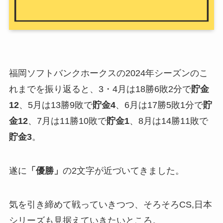
福岡ソフトバンクホークスの2024年シーズンのこ
れまでを振り返ると、3・4月は18勝6敗2分で
貯金
12
、5月は13勝9敗で
貯金4
、6月は17勝5敗1分で
貯
金12
、7月は11勝10敗で
貯金1
、8月は14勝11敗で
貯金3
。
遂に
「優勝」
の2文字が近づいてきました。
気を引き締めて戦っていきつつ、そろそろCS,日本
シリーズも見据えていきたいところ。