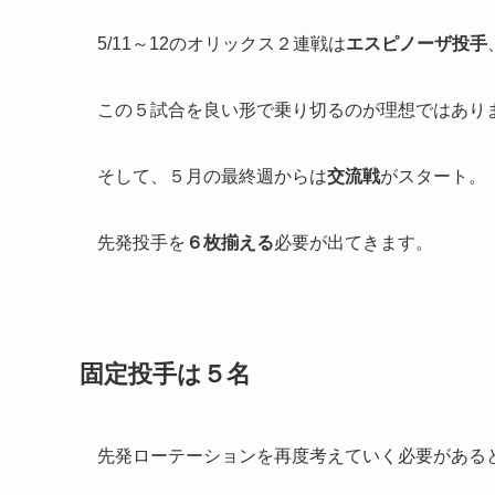
5/11～12のオリックス２連戦は
エスピノーザ投手
この５試合を良い形で乗り切るのが理想ではあり
そして、５月の最終週からは
交流戦
がスタート。
先発投手を
６枚揃える
必要が出てきます。
固定投手は５名
先発ローテーションを再度考えていく必要がある