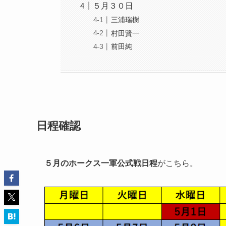
５月３０日
三浦瑞樹
村田賢一
前田純
日程確認
５月のホークス一軍公式戦日程
がこちら。