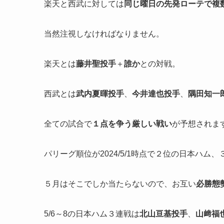
楽天と西武に対しては
同じ曜日の先発ローテで複
当然注視しなければなりません。
楽天とは
藤井聖投手
＋
誰か
との対戦。
西武とは
武内夏暉投手
、
今井達也投手
、
隅田知一
全ての試合で
１点を争う厳しい戦い
が予想されま
パリーグ順位が2024/5/1時点で２位の日本ハム
５月はそこでしか当たらないので、お互い
必勝態
5/6～8の日本ハム３連戦は
北山亘基投手
、
山﨑福