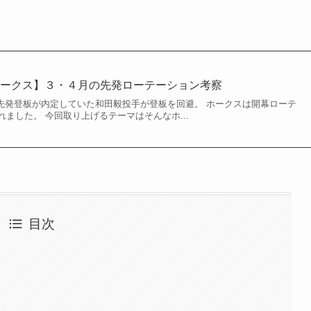
ホークス】３・４月の先発ローテーション考察
幕戦の先発登板が内定していた和田毅投手が登板を回避。 ホークスは開幕ローテ
ました。 今回取り上げるテーマはそんなホ...
目次