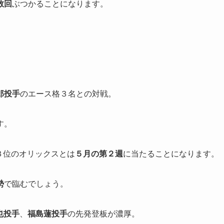
数回
ぶつかることになります。
郎投手
のエース格３名との対戦。
す。
、３位のオリックスとは
５月の第２週
に当たることになります。
勢
で臨むでしょう。
也投手
、
福島蓮投手
の先発登板が濃厚。