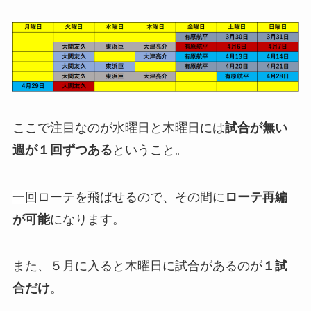
ここで注目なのが水曜日と木曜日には
試合が無い
週が１回ずつある
ということ。
一回
ローテを飛ばせるので、その間に
ローテ再編
が可能
になります。
また、５月に入ると木曜日に試合があるのが
１試
合だけ
。