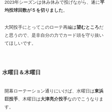
2023年シーズンは休み休みで投げながら、遂に
平
均投球回数が５を切りました
。
大関投手にとってこのローテ再編は
望むところ
だ
と思うので、是非自分の力でカード頭を守り抜い
てほしいです。
水曜日＆木曜日
開幕ローテーション通りにいけば、水曜日は
東浜
巨投手
、木曜日は
大津亮介投手
なのでこうなりま
す。