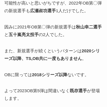
可能性が高いと思いがちですが、2022年OB第〇弾
の新規選手も
広瀬叔功選手
1人だけでした。
因みに2021年OB第〇弾の新規選手は
秋山幸二選手
と
五十嵐亮太投手
の2人でした。
また、新規選手が続くというパターンは
2020シリ
ーズ以降、TS,OB共に一度もありません
。
OBに限っては
2018シリーズ以降
ないです。
よって2023OB第5弾は間違いなく
既存選手
が登場
します。