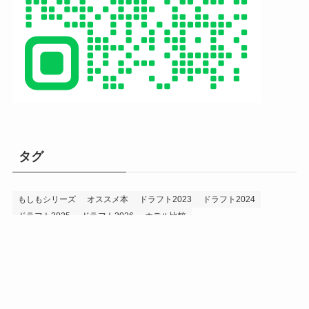
タグ
もしもシリーズ
オススメ本
ドラフト2023
ドラフト2024
ドラフト2025
ドラフト2026
ホテル比較
ホークス&プロ野球データ
ホークス純正（プロスピA）
ルーキー2024
ルーキー2025
ルーキー2026
投手2024
投手2025
メニュー
プロスピA
プロ野球データ
ホークス考察
プロ野球考察
投手2026
持論
災害
現役ドラフト2023
現役ドラフト2024
現役ドラフト2025
補強2023
補強2024
補強2025
補強2026
補強2027
退団2023
退団2024
退団2025
退団2026
野手2024