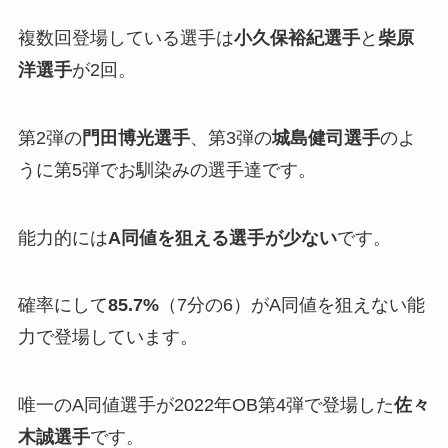
複数回登場している選手は
小久保裕紀選手
と
柴原
洋選手
が2回。
第2弾の
門田博光選手
、第3弾の
城島健司選手
のよ
うに第5弾でお馴染みの選手達です。
能力的には
A同値を狙える選手が少ない
です。
確率にして
85.7%
（7分の6）がA同値を狙えない能
力で登場しています。
唯一のA同値選手が2022年OB第4弾で登場した
佐々
木誠選手
です。