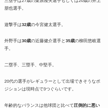
三塁手は27歳の栗原陵矢選手もしくは20歳の井上
朋也選手。
遊撃手は
32歳
の今宮健太選手。
外野手は
30歳
の近藤健介選手と
35歳
の柳田悠岐選
手。
二塁手、三塁手、中堅手。
20代の選手がレギュラーとして出場できそうなポ
ジションは現時点で3つぐらいです。
年齢的なバランスは他球団と比べて
圧倒的に悪い