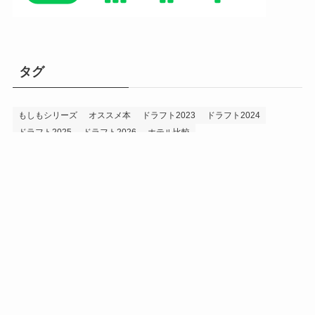
タグ
もしもシリーズ
オススメ本
ドラフト2023
ドラフト2024
ドラフト2025
ドラフト2026
ホテル比較
ホークス&プロ野球データ
ホークス純正（プロスピA）
ルーキー2024
ルーキー2025
ルーキー2026
投手2024
投手2025
メニュー
プロスピA
プロ野球データ
ホークス考察
プロ野球考察
投手2026
持論
災害
現役ドラフト2023
現役ドラフト2024
現役ドラフト2025
補強2023
補強2024
補強2025
補強2026
補強2027
退団2023
退団2024
退団2025
退団2026
野手2024
野手2025
野手2026
プライバシーポリシー
お問い合わせ