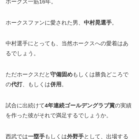
ホークス一筋16年。
ホークスファンに愛された男、
中村晃選手
。
中村選手にとっても、当然ホークスへの愛着はあ
るでしょう。
ただホークスだと
守備固め
もしくは勝負どころで
の
代打
、もしくは
併用
。
試合に出続けて
4年連続ゴールデングラブ賞
の実績
を作った彼がそれで満足するでしょうか。
西武では
一塁手
もしくは
外野手
として、出場する