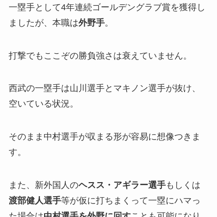
一塁手として4年連続ゴールデングラブ賞を獲得し
ましたが、本職は
外野手
。
打撃でもここぞの勝負強さは衰えていません。
西武の一塁手は山川選手とマキノン選手が抜け、
空いている状況。
そのまま中村選手が収まる形が容易に想像つきま
す。
また、新外国人の
ヘスス・アギラー選手
もしくは
渡部健人選手
等が仮に打ちまくって一塁にハマっ
た場合は
中村選手を外野に回す
ことも可能になり