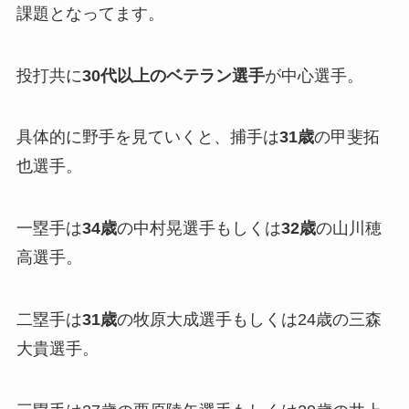
課題となってます。
投打共に
30代以上のベテラン選手
が中心選手。
具体的に野手を見ていくと、捕手は
31歳
の甲斐拓
也選手。
一塁手は
34歳
の中村晃選手もしくは
32歳
の山川穂
高選手。
二塁手は
31歳
の牧原大成選手もしくは24歳の三森
大貴選手。