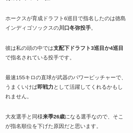
ホークスが育成ドラフト6巡目で指名したのは徳島
インディゴソックスの
川口冬弥投手
。
彼は私の頭の中では
支配下ドラフト3巡目か4巡目
で指名されている投手です。
最速155キロの直球が武器のパワーピッチャーで、
うまくいけば
即戦力
として活躍してくれるかもし
れません。
大友選手と同様
来季26歳
になる選手なので、そこ
が指名順位を下げた原因だと思います。