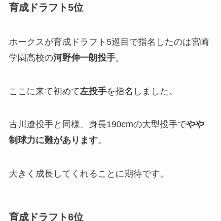
育成ドラフト5位
ホークスが育成ドラフト5巡目で指名したのは宮崎
学園高校の
河野伸一朗投手
。
ここに来て初めて
左投手
を指名しました。
古川遼投手と同様、身長190cmの大型投手で
やや
制球力に難があります
。
大きく成長してくれることに期待です。
育成ドラフト6位