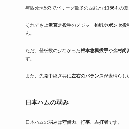
与四死球583でパリーグ最多の西武とは
156
もの差
それでも
上沢直之投手
のメジャー挑戦や
ポンセ投
ん。
ただ、登板数の少なかった
根本悠楓投手
や
金村尚
す。
また、先発中継ぎ共に
左右のバランス
が素晴らし
日本ハムの弱み
日本ハムの弱みは
守備力
、
打率
、
左打者
です。