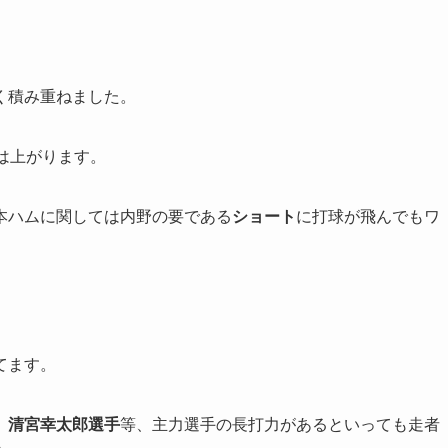
く積み重ねました。
は上がります。
本ハムに関しては内野の要である
ショート
に打球が飛んでもワ
てます。
、
清宮幸太郎選手
等、主力選手の長打力があるといっても走者