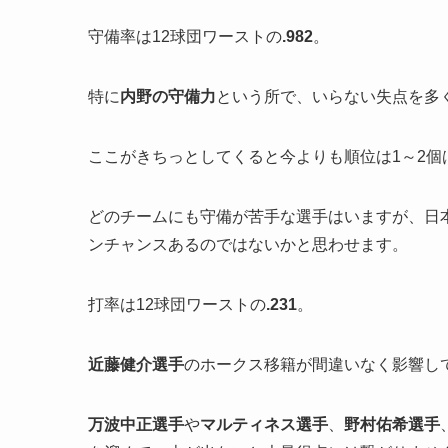
守備率は12球団ワーストの
.982
。
特に
内野の守備力
という所で、いらない失点を多
ここがきちっとしてくると今よりも順位は1～2個
どのチームにも守備が苦手な選手はいますが、日
ンチャンスあるのではないかと思わせます。
打率は12球団ワーストの
.231
。
近藤健介選手
のホークス移籍が間違いなく影響し
万波中正選手
や
マルティネス選手
、
野村佑希選手