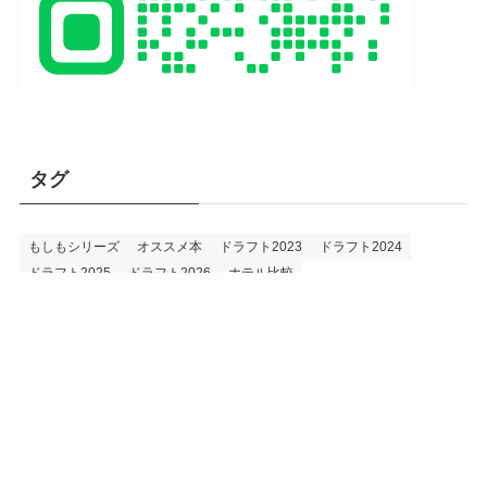
タグ
もしもシリーズ
オススメ本
ドラフト2023
ドラフト2024
ドラフト2025
ドラフト2026
ホテル比較
ホークス&プロ野球データ
ホークス純正（プロスピA）
ルーキー2024
ルーキー2025
ルーキー2026
投手2024
投手2025
メニュー
プロスピA
プロ野球データ
ホークス考察
プロ野球考察
投手2026
持論
災害
現役ドラフト2023
現役ドラフト2024
現役ドラフト2025
補強2023
補強2024
補強2025
補強2026
補強2027
退団2023
退団2024
退団2025
退団2026
野手2024
野手2025
野手2026