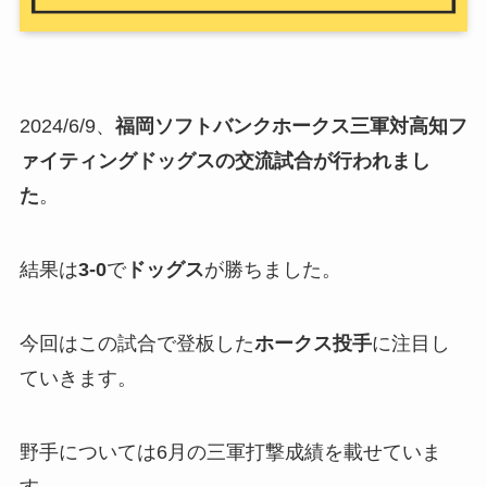
2024/6/9、
福岡ソフトバンクホークス三軍対高知フ
ァイティングドッグスの交流試合が行われまし
た
。
結果は
3-0
で
ドッグス
が勝ちました。
今回はこの試合で登板した
ホークス投手
に注目し
ていきます。
野手については6月の三軍打撃成績を載せていま
す。