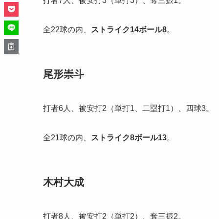
打者7人、被安打3（単打3）、奪三振1。
全22球の内、
ストライク
14
ボール
8
。
尾形崇斗
打者6人、被安打2（単打1、二塁打1）、四球3。
全21球の内、
ストライク
8
ボール
13
。
木村大成
打者8人、被安打2（単打2）、奪三振2。