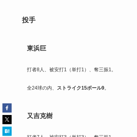
投手
東浜巨
打者8人、被安打1（単打1）、奪三振1。
全24球の内、
ストライク
15
ボール
9
。
又吉克樹