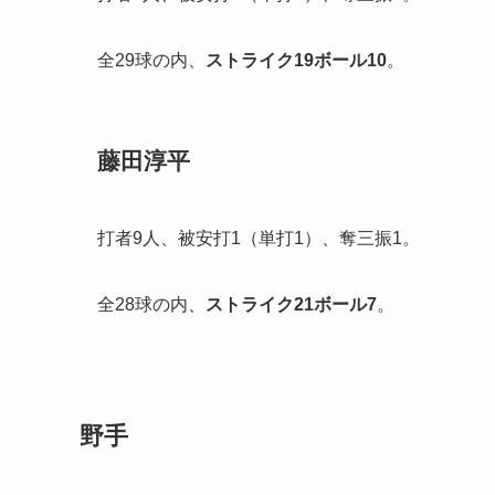
全29球の内、
ストライク
19
ボール
10
。
藤田淳平
打者9人、被安打1（単打1）、奪三振1。
全28球の内、
ストライク
21
ボール
7
。
野手