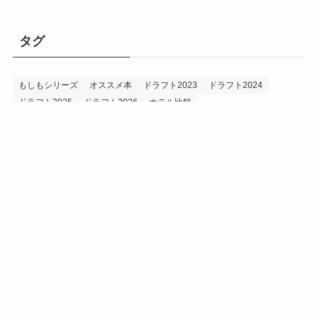
タグ
もしもシリーズ
オススメ本
ドラフト2023
ドラフト2024
ドラフト2025
ドラフト2026
ホテル比較
ホークス&プロ野球データ
ホークス純正（プロスピA）
メニュー
プロスピA
プロ野球データ
ホークス考察
プロ野球考察
ルーキー2024
ルーキー2025
ルーキー2026
投手2024
投手2025
投手2026
持論
災害
現役ドラフト2023
現役ドラフト2024
現役ドラフト2025
補強2023
補強2024
補強2025
補強2026
補強2027
退団2023
退団2024
退団2025
退団2026
野手2024
野手2025
野手2026
プライバシーポリシー
お問い合わせ
©
うえでぃーブログ.