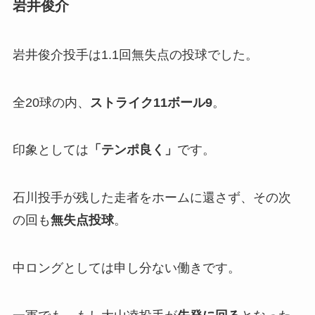
岩井俊介
岩井俊介投手は1.1回無失点の投球でした。
全20球の内、
ストライク
11
ボール
9
。
印象としては
「
テンポ良く
」
です。
石川投手が残した走者をホームに還さず、その次
の回も
無失点投球
。
中ロングとしては申し分ない働きです。