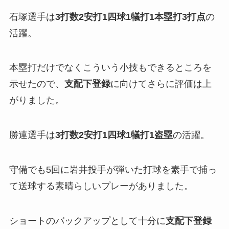
石塚選手は
3打数2安打1四球1犠打1本塁打3打点
の
活躍。
本塁打だけでなくこういう小技もできるところを
示せたので、
支配下登録
に向けてさらに評価は上
がりました。
勝連選手は
3打数2安打1四球1犠打1盗塁
の活躍。
守備でも5回に岩井投手が弾いた打球を素手で捕っ
て送球する素晴らしいプレーがありました。
ショートのバックアップとして十分に
支配下登録