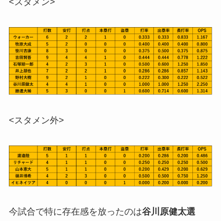
<スタメン>
<スタメン外>
今試合で特に存在感を放ったのは
谷川原健太選