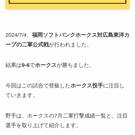
2024/7/4、
福岡ソフトバンクホークス対
広島東洋カ
ープ
の二軍公式戦
が行われました。
結果は
9-6
で
ホークス
が勝ちました。
今回はこの試合で登板した
ホークス投手
に注目し
ていきます。
野手は、ホークスの7月二軍打撃成績一覧と、注目
選手を取り上げて紹介します。