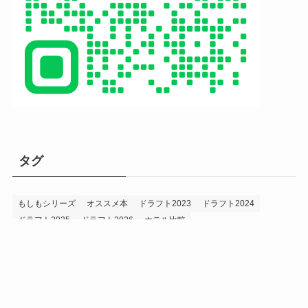
タグ
もしもシリーズ
オススメ本
ドラフト2023
ドラフト2024
ドラフト2025
ドラフト2026
ホテル比較
ホークス&プロ野球データ
ホークス純正（プロスピA）
ルーキー2024
ルーキー2025
ルーキー2026
投手2024
投手2025
メニュー
プロスピA
プロ野球データ
ホークス考察
プロ野球考察
投手2026
持論
災害
現役ドラフト2023
現役ドラフト2024
現役ドラフト2025
補強2023
補強2024
補強2025
補強2026
補強2027
退団2023
退団2024
退団2025
退団2026
野手2024