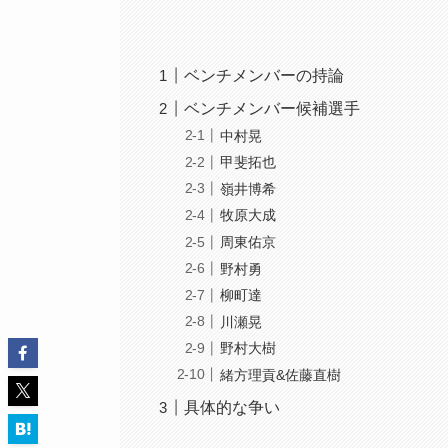
ベンチメンバーの持論
ベンチメンバー候補選手
中村晃
甲斐拓也
嶺井博希
牧原大成
周東佑京
野村勇
柳町達
川瀬晃
野村大樹
緒方理貢&佐藤直樹
具体的な争い