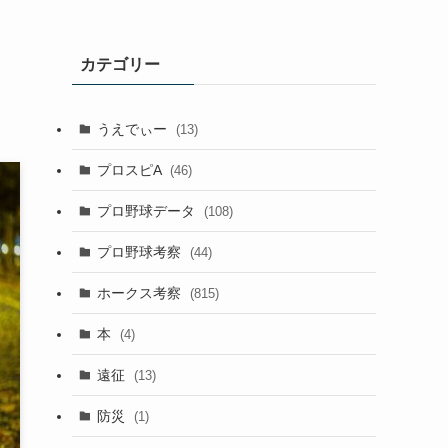
カテゴリー
うえでぃー
(13)
プロスピA
(46)
プロ野球データ
(108)
プロ野球考察
(44)
ホークス考察
(815)
本
(4)
遠征
(13)
防災
(1)