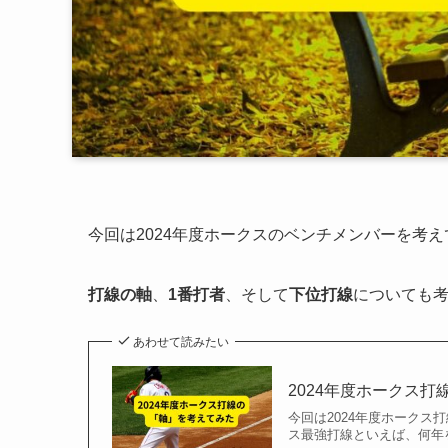
今回は2024年度ホークスのベンチメンバーを考
打線の軸
、
1番打者
、そして
下位打線
についても
あわせて読みたい
2024年度ホークス
今回は2024年度ホーク
ス最強打線といえば、何年を