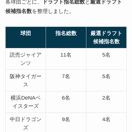
各球団ごとに、
ドラフト指名総数
と
厳選ドラフト
候補指名数
を整理しました。
球団
指名総数
厳選ドラフト
候補指名数
読売ジャイア
11名
5名
ンツ
阪神タイガー
7名
5名
ス
横浜DeNAベ
6名
2名
イスターズ
中日ドラゴン
9名
4名
ズ