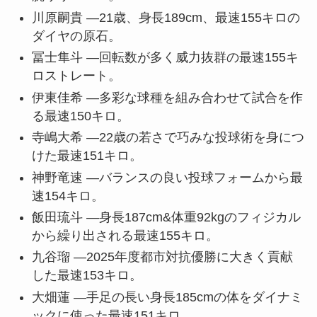
川原嗣貴 —21歳、身長189cm、最速155キロの
ダイヤの原石。
冨士隼斗 —回転数が多く威力抜群の最速155キ
ロストレート。
伊東佳希 —多彩な球種を組み合わせて試合を作
る最速150キロ。
寺嶋大希 —22歳の若さで巧みな投球術を身につ
けた最速151キロ。
神野竜速 —バランスの良い投球フォームから最
速154キロ。
飯田琉斗 —身長187cm&体重92kgのフィジカル
から繰り出される最速155キロ。
九谷瑠 —2025年度都市対抗優勝に大きく貢献
した最速153キロ。
大畑蓮 —手足の長い身長185cmの体をダイナミ
ックに使った最速151キロ。