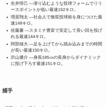
生井惇己 —潜り込むような投球フォームでリリ
ースポイントが低い最速152キロ。
増居翔太 —社会人で無双投球術を身につけた最
速149キロ。
佐藤廉 —スタミナ豊富で安定して長い回を投げ
れる最速144キロ。
阿部雄大 —足を上げてから踏み込みまでの時間
が長い最速150キロ。
沢山優介 —身長185㎝の長身からダイナミック
に投げ下ろす最速151キロ。
捕手