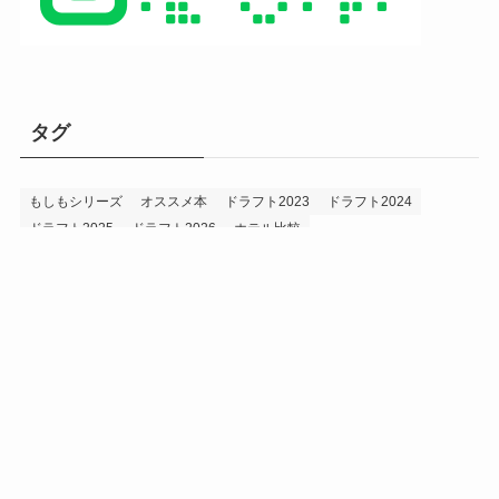
タグ
もしもシリーズ
オススメ本
ドラフト2023
ドラフト2024
ドラフト2025
ドラフト2026
ホテル比較
ホークス&プロ野球データ
ホークス純正（プロスピA）
ルーキー2024
ルーキー2025
ルーキー2026
投手2024
投手2025
メニュー
プロスピA
プロ野球データ
ホークス考察
プロ野球考察
投手2026
持論
災害
現役ドラフト2023
現役ドラフト2024
現役ドラフト2025
補強2023
補強2024
補強2025
補強2026
補強2027
退団2023
退団2024
退団2025
退団2026
野手2024
野手2025
野手2026
プライバシーポリシー
お問い合わせ