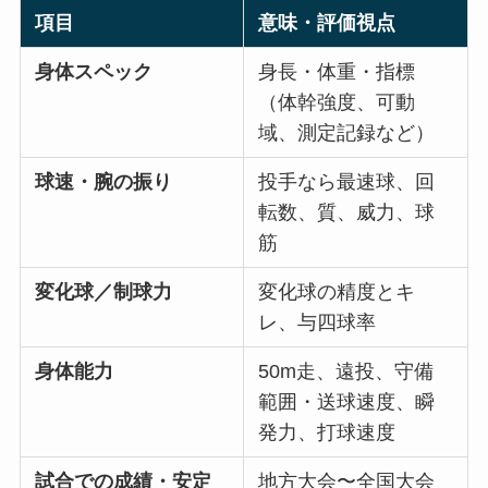
項目
意味・評価視点
身体スペック
身長・体重・指標
（体幹強度、可動
域、測定記録など）
球速・腕の振り
投手なら最速球、回
転数、質、威力、球
筋
変化球／制球力
変化球の精度とキ
レ、与四球率
身体能力
50m走、遠投、守備
範囲・送球速度、瞬
発力、打球速度
試合での成績・安定
地方大会〜全国大会