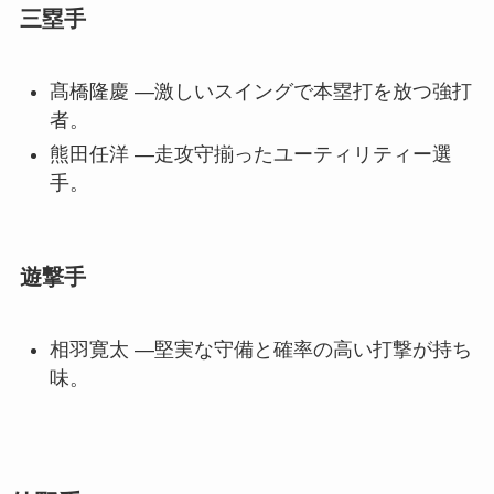
三塁手
髙橋隆慶 —激しいスイングで本塁打を放つ強打
者。
熊田任洋 —走攻守揃ったユーティリティー選
手。
遊撃手
相羽寛太 —堅実な守備と確率の高い打撃が持ち
味。