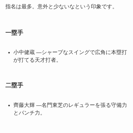
指名は最多。意外と少ないなという印象です。
一塁手
小中健蔵 —シャープなスイングで広角に本塁打
が打てる天才打者。
二塁手
齊藤大輝 —名門東芝のレギュラーを張る守備力
とパンチ力。