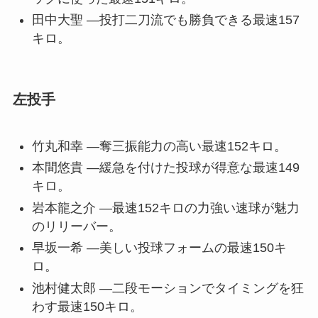
田中大聖 —投打二刀流でも勝負できる最速157
キロ。
左投手
竹丸和幸 —奪三振能力の高い最速152キロ。
本間悠貴 —緩急を付けた投球が得意な最速149
キロ。
岩本龍之介 —最速152キロの力強い速球が魅力
のリリーバー。
早坂一希 —美しい投球フォームの最速150キ
ロ。
池村健太郎 —二段モーションでタイミングを狂
わす最速150キロ。