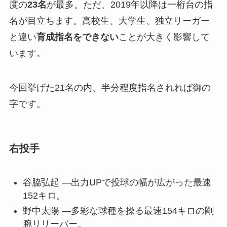
度の
23名
が最多。ただ、2019年以降は一桁台の指
名が目立ちます。高校生、大学生、独立リーガー
と違い
育成指名をできない
ことが大きく影響して
います。
今回挙げた21名の内、半分程度指名されれば御の
字です。
右投手
谷脇弘起 —出力UPで投球の幅が広がった最速
152キロ。
野中太陽 —多彩な球種を操る最速154キロの剛
腕リリーバー。