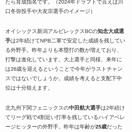
たら育成指名です。（2024年ドラフトで言えば川
口冬弥投手や大友宗選手のイメージ）
オイシックス新潟アルビレックスBCの
知念大成選
手
は2年続けてNPB二軍で安定した成績を残してい
る外野手。昨年よりも本塁打の数が増えており、
打撃は進化しています。大上選手と同様、来年に
は26歳を迎えるということで今年がラストチャン
スではないでしょうか。成績を考えると支配下中
位は十分狙えます。
北九州下関フェニックスの
中田航大選手
は2年続け
てリーグ戦で4割近い打率を残しているハイアベレ
ージヒッターの外野手。昨年は年齢が
25歳
だった