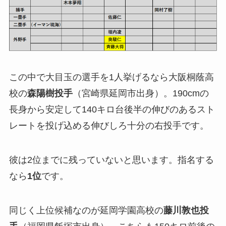
この中で大目玉の選手を1人挙げるなら大阪桐蔭高
校の
森陽樹投手
（宮崎県延岡市出身）。190cmの
長身から安定して140キロ台後半の伸びのあるスト
レートを投げ込める伸びしろ十分の右投手です。
彼は2位までに残っていないと思います。指名する
なら
1位
です。
同じく上位候補なのが延岡学園高校の
藤川敦也投