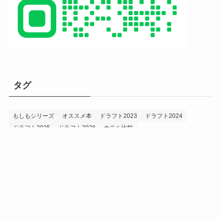
タグ
もしもシリーズ
オススメ本
ドラフト2023
ドラフト2024
ドラフト2025
ドラフト2026
ホテル比較
ホークス&プロ野球データ
ホークス純正（プロスピA）
ルーキー2024
ルーキー2025
ルーキー2026
投手2024
投手2025
メニュー
プロスピA
プロ野球データ
ホークス考察
プロ野球考察
投手2026
持論
災害
現役ドラフト2023
現役ドラフト2024
現役ドラフト2025
補強2023
補強2024
補強2025
補強2026
補強2027
退団2023
退団2024
退団2025
退団2026
野手2024
野手2025
野手2026