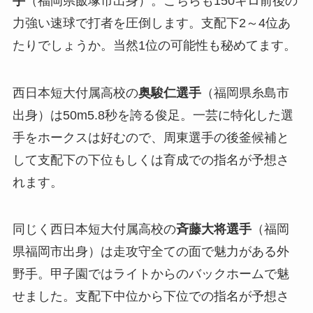
手
（福岡県飯塚市出身）。こちらも150キロ前後の
力強い速球で打者を圧倒します。支配下2～4位あ
たりでしょうか。当然1位の可能性も秘めてます。
西日本短大付属高校の
奥駿仁選手
（福岡県糸島市
出身）は50m5.8秒を誇る俊足。一芸に特化した選
手をホークスは好むので、周東選手の後釜候補と
して支配下の下位もしくは育成での指名が予想さ
れます。
同じく西日本短大付属高校の
斉藤大将選手
（福岡
県福岡市出身）は走攻守全ての面で魅力がある外
野手。甲子園ではライトからのバックホームで魅
せました。支配下中位から下位での指名が予想さ