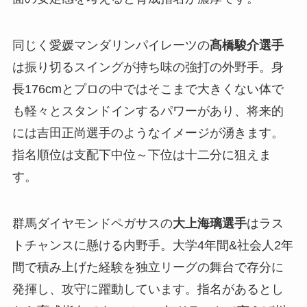
同じく愛媛マンダリンパイレーツの
髙橋駿介選手
は振り切るスイングが持ち味の強打の外野手。身
長176cmとプロの中ではそこまで大きくない体で
も軽々とスタンドインするパワーがあり、将来的
には吉田正尚選手のようなイメージが湧きます。
指名順位は支配下中位～下位は十二分に狙えま
す。
群馬ダイヤモンドペガサスの
大上海璃選手
はラス
トチャンスに懸ける内野手。大学4年間&社会人2年
間で積み上げた経験を独立リーグの舞台で存分に
発揮し、攻守に躍動しています。指名があるとし