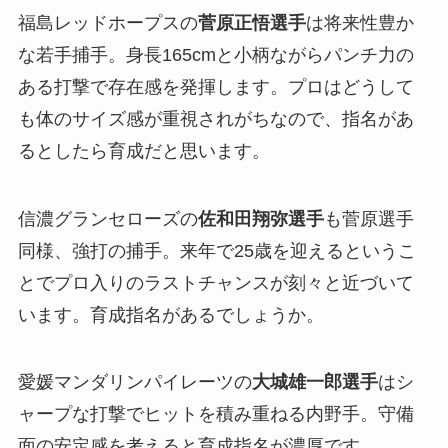
福島レッドホープスの
菅原正悟選手
は将来性豊か
な若手捕手。身長165cmと小柄ながらパンチ力の
ある打撃で存在感を発揮します。プロはどうして
も体のサイズ感が重視されがちなので、指名があ
るとしたら育成だと思います。
信濃グランセローズの
佐和田翔弥選手
も菅原選手
同様、強打の捕手。来年で25歳を迎えるというこ
とでプロ入りのラストチャンスが刻々と近づいて
います。育成指名があるでしょうか。
愛媛マンダリンパイレーツの
大城雄一郎選手
はシ
ャープな打撃でヒットを積み重ねる内野手。守備
面の安定感を考えると育成指名が濃厚です。