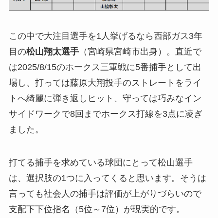
この中で大注目選手を1人挙げるなら西部ガス3年
目の
松山翔太選手
（宮崎県宮崎市出身）。直近で
は2025/8/15のホークス三軍戦に5番捕手として出
場し、打っては藤原大翔投手のストレートをライ
トへ綺麗に弾き返しヒット、守っては巧みなイン
サイドワークで8回までホークス打線を3点に凌ぎ
ました。
打てる捕手を求めている球団にとって松山選手
は、選択肢の1つに入ってくると思います。そうは
言っても社会人の捕手は評価が上がりづらいので
支配下下位指名（5位～7位）が現実的です。