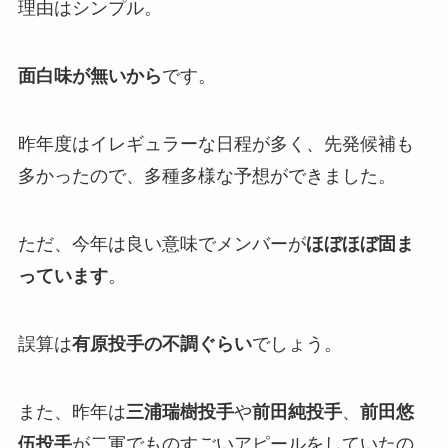
理由はシンプル。
面白味が無いから
です。
昨年度はイレギュラーな日程が多く、先発候補も
多かったので、多種多様な予想ができました。
ただ、今年は良い意味でメンバーが
ほぼほぼ固ま
っています
。
誤算は
有原投手の不調ぐらい
でしょう。
また、昨年は
三浦瑞樹投手
や
前田純投手
、
前田悠
伍投手
が二軍でものすごいアピールをしていたの