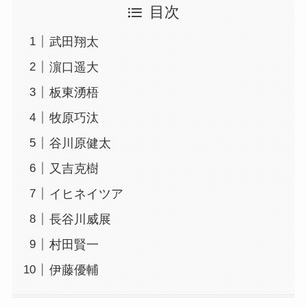
目次
武田翔太
濵口遥大
板東湧梧
牧原巧汰
谷川原健太
又吉克樹
イヒネイツア
長谷川威展
村田賢一
伊藤優輔