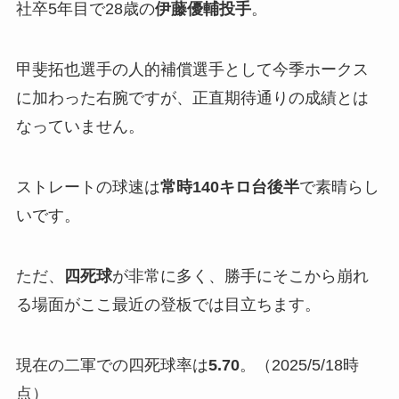
社卒5年目で28歳の
伊藤優輔投手
。
甲斐拓也選手の人的補償選手として今季ホークス
に加わった右腕ですが、正直期待通りの成績とは
なっていません。
ストレートの球速は
常時140キロ台後半
で素晴らし
いです。
ただ、
四死球
が非常に多く、勝手にそこから崩れ
る場面がここ最近の登板では目立ちます。
現在の二軍での四死球率は
5.70
。（2025/5/18時
点）