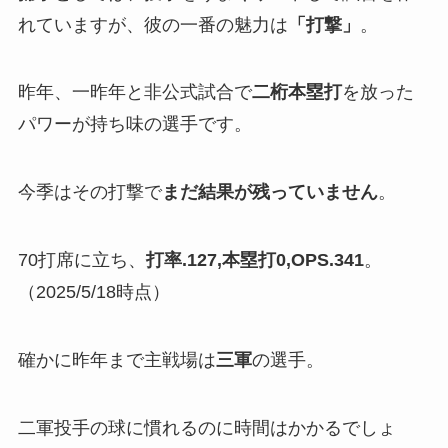
れていますが、彼の一番の魅力は
「打撃」
。
昨年、一昨年と非公式試合で
二桁本塁打
を放った
パワーが持ち味の選手です。
今季はその打撃で
まだ結果が残っていません
。
70打席に立ち、
打率.127,本塁打0,OPS.341
。
（2025/5/18時点）
確かに昨年まで主戦場は
三軍
の選手。
二軍投手の球に慣れるのに時間はかかるでしょ