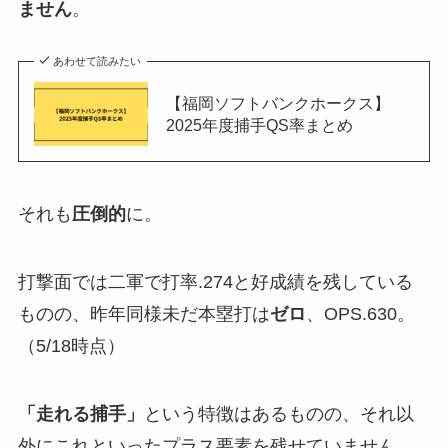
ません
。
あわせて読みたい
【福岡ソフトバンクホークス】
2025年度捕手QS率まとめ
それも
圧倒的
に。
打撃面では二軍で打率.274と好成績を残している
ものの、昨年同様未だ本塁打は
ゼロ
、OPS.630。
（5/18時点）
「走れる捕手」
という特徴はあるものの、それ以
外にこれといったプラス要素を残せていません。