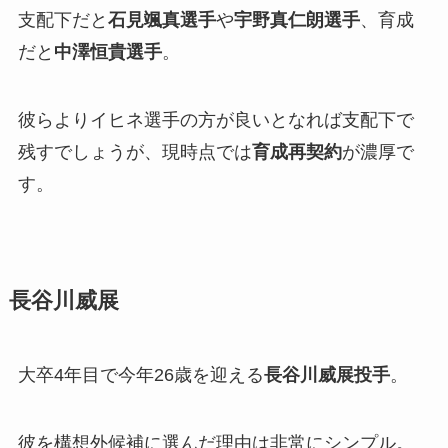
支配下だと
石見颯真選手
や
宇野真仁朗選手
、育成
だと
中澤恒貴選手
。
彼らよりイヒネ選手の方が良いとなれば支配下で
残すでしょうが、現時点では
育成再契約
が濃厚で
す。
長谷川威展
大卒4年目で今年26歳を迎える
長谷川威展投手
。
彼を構想外候補に選んだ理由は非常にシンプル。