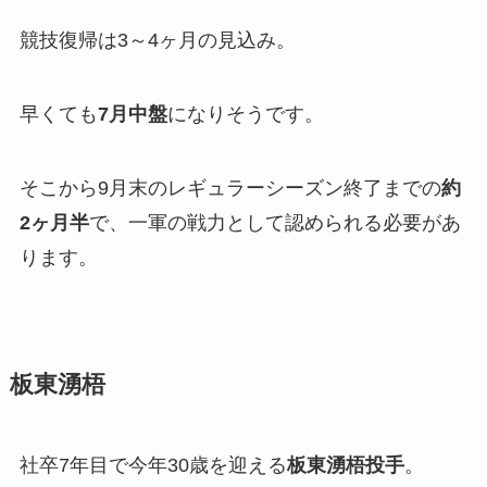
競技復帰は3～4ヶ月の見込み。
早くても
7月中盤
になりそうです。
そこから9月末のレギュラーシーズン終了までの
約
2ヶ月半
で、一軍の戦力として認められる必要があ
ります。
板東湧梧
社卒7年目で今年30歳を迎える
板東湧梧投手
。