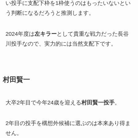
い投手に支配下枠を1枠使うのはもったいないとい
う判断になるだろうと推測します。
2024年度は
左キラー
として貴重な戦力だった長谷
川投手なので、実力的には当然支配下です。
村田賢一
大卒2年目で今年24歳を迎える
村田賢一
投
手
。
2年目の投手を構想外候補に選ぶのは本来あり得ま
せん。