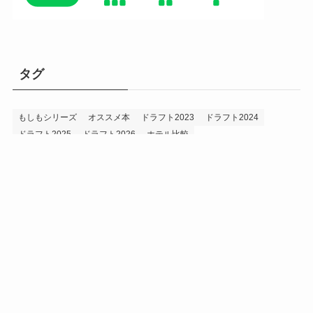
タグ
もしもシリーズ
オススメ本
ドラフト2023
ドラフト2024
ドラフト2025
ドラフト2026
ホテル比較
ホークス&プロ野球データ
ホークス純正（プロスピA）
ルーキー2024
ルーキー2025
ルーキー2026
投手2024
投手2025
メニュー
プロスピA
プロ野球データ
ホークス考察
プロ野球考察
投手2026
持論
災害
現役ドラフト2023
現役ドラフト2024
現役ドラフト2025
補強2023
補強2024
補強2025
補強2026
補強2027
退団2023
退団2024
退団2025
退団2026
野手2024
野手2025
野手2026
プライバシーポリシー
お問い合わせ