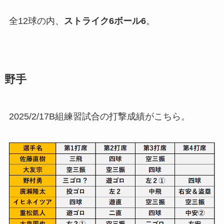
全12球の内、
ストライク
6
ボール
6
。
野手
2025/2/17B組練習試合の打撃成績がこちら。