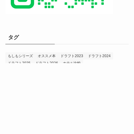
タグ
もしもシリーズ
オススメ本
ドラフト2023
ドラフト2024
ドラフト2025
ドラフト2026
ホテル比較
ホークス&プロ野球データ
ホークス純正（プロスピA）
ルーキー2024
ルーキー2025
ルーキー2026
投手2024
投手2025
メニュー
プロスピA
プロ野球データ
ホークス考察
プロ野球考察
投手2026
持論
災害
現役ドラフト2023
現役ドラフト2024
現役ドラフト2025
補強2023
補強2024
補強2025
補強2026
補強2027
退団2023
退団2024
退団2025
退団2026
野手2024
野手2025
野手2026