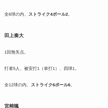
全6球の内、
ストライク
4
ボール2
。
田上奏大
1回無失点。
打者5人、被安打1（単打1）、四球1。
全12球の内、
ストライク
6
ボール
6
。
宮﨑颯