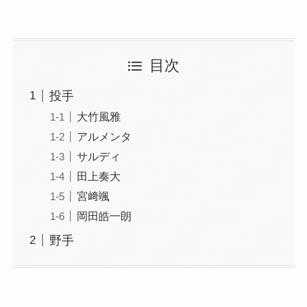
目次
投手
大竹風雅
アルメンタ
サルディ
田上奏大
宮﨑颯
岡田皓一朗
野手