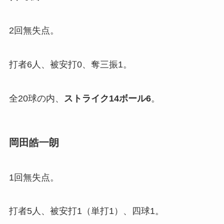
2回無失点。
打者6人、被安打0、奪三振1。
全20球の内、
ストライク
14
ボール
6
。
岡田皓一朗
1回無失点。
打者5人、被安打1（単打1）、四球1。