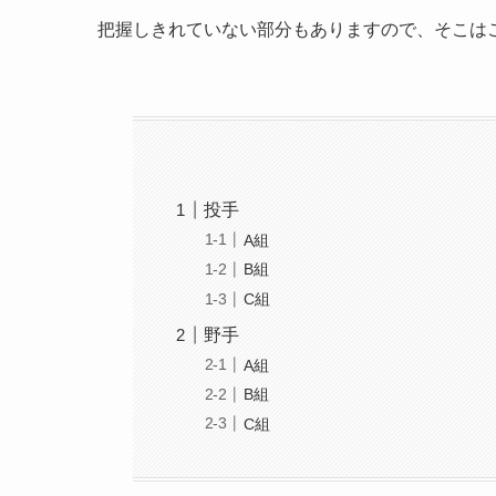
把握しきれていない部分もありますので、そこは
投手
A組
B組
C組
野手
A組
B組
C組