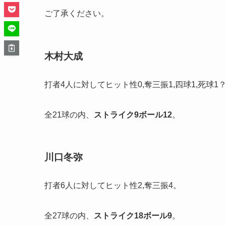
ご了承ください。
木村大成
打者4人に対してヒット性0,奪三振1,四球1,死球1
全21球の内、
ストライク
9
ボール
12
。
川口冬弥
打者6人に対してヒット性2,奪三振4。
全27球の内、
ストライク
18
ボール
9
。