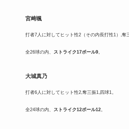
宮﨑颯
打者7人に対してヒット性2（その内長打性1）,奪三
全26球の内、
ストライク
17
ボール
9
。
大城真乃
打者6人に対してヒット性2,奪三振1,四球1。
全24球の内、
ストライク
12
ボール
12
。