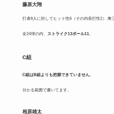
藤原大翔
打者8人に対してヒット性6（その内長打性2）,奪
全24球の内、
ストライク
13
ボール
11
。
C組
C組はB組よりも把握できていません
。
分かる範囲で書いてます。
相原雄太