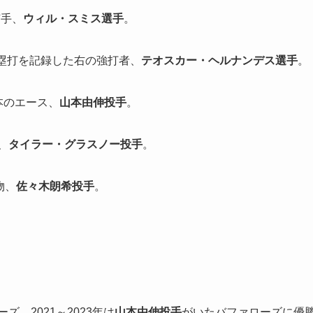
捕手、
ウィル・スミス選手
。
3本塁打を記録した右の強打者、
テオスカー・ヘルナンデス選手
。
本のエース、
山本由伸投手
。
、
タイラー・グラスノー投手
。
物、
佐々木朗希投手
。
ズ、2021～2023年は
山本由伸投手
がいたバファローズに優