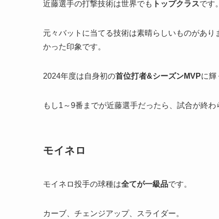
近藤選手の打撃技術は世界でも
トップクラス
です
元々バットに当てる技術は素晴らしいものがありま
かった印象です。
2024年度は自身初の
首位打者&シーズンMVP
に輝
もし1～9番までが近藤選手だったら、試合が終わ
モイネロ
モイネロ投手の球種は
全てが一級品
です。
カーブ、チェンジアップ、スライダー。