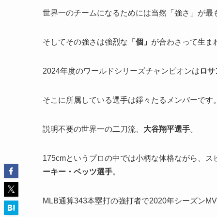
世界一のチームになるためには当然「強さ」が最
そしてその強さは強烈な
「個」
が合わさって生ま
2024年度のワールドシリーズチャンピオンは
ロサ
そこに所属している選手は錚々たるメンバーです
説明不要の世界一の二刀流、
大谷翔平選手
。
175cmというプロの中では小柄な体格ながら、ス
ーキー・ベッツ選手
。
MLB通算343本塁打の強打者で2020年シーズンM