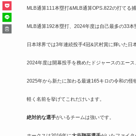
MLB通算111本塁打&MLB通算OPS.822の打てる
MLB通算192本塁打、2024年度は自己最多の3
日本球界では3年連続投手4冠&沢村賞に輝いた日
2024年度は開幕投手を務めたドジャースのエース
2025年から新たに加わる最速165キロの令和の怪
軽く名前を挙げてこれだけいます。
絶対的な選手
がいるチームは強いです。
ホークスは2016年に
大谷翔平選手
がいたファイター