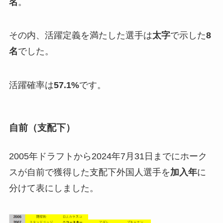
名
。
その内、活躍定義を満たした選手は
太字
で示した
8
名
でした。
活躍確率は
57.1%
です。
自前（支配下）
2005年ドラフトから2024年7月31日までにホーク
スが自前で獲得した支配下外国人選手を
加入年
に
分けて表にしました。