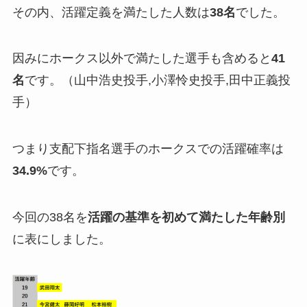
その内、活躍定義を満たした人数は
38名
でした。
因みにホークス以外で満たした選手も含めると
41
名
です。（山中浩史投手,小澤怜史投手,田中正義投
手）
つまり支配下指名選手のホークスでの活躍確率は
34.9%
です。
今回の38名を
活躍の基準を初めて満たした年齢別
に表にしました。