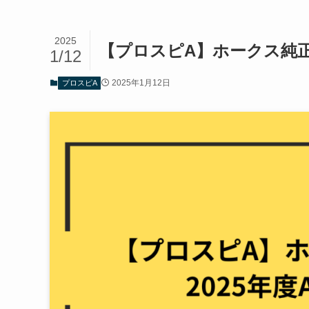
2025
【プロスピA】ホークス純正
1/12
2025年1月12日
プロスピA