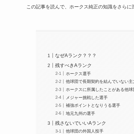
この記事を読んで、ホークス純正の知識をさらに
なぜAランク？？？
残すべきAランク
ホークス選手
他球団で長期契約を結んでいない主
ホークスに所属したことがある他球団
メジャー挑戦した選手
補強ポイントとなりうる選手
地元九州の選手
残さないでいいAランク
他球団の外国人投手