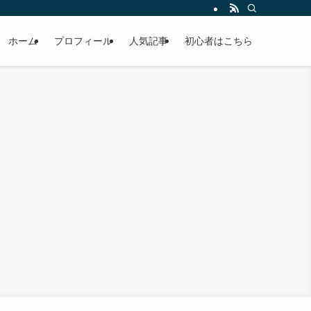
ホーム
プロフィール
人気記事
初心者はこちら