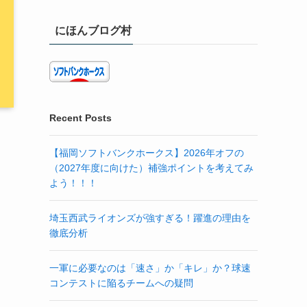
にほんブログ村
Recent Posts
【福岡ソフトバンクホークス】2026年オフの
（2027年度に向けた）補強ポイントを考えてみ
よう！！！
埼玉西武ライオンズが強すぎる！躍進の理由を
徹底分析
一軍に必要なのは「速さ」か「キレ」か？球速
コンテストに陥るチームへの疑問