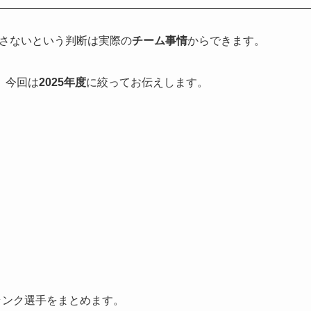
残さないという判断は実際の
チーム事情
からできます。
、今回は
2025年度
に絞ってお伝えします。
ランク選手をまとめます。