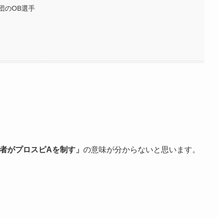
団のOB選手
者がプロスピAを制す」
の意味が分からないと思います。
。