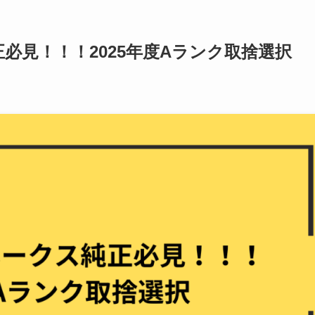
必見！！！2025年度Aランク取捨選択