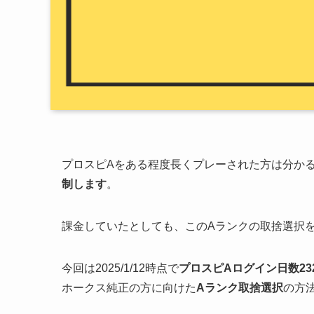
プロスピAをある程度長くプレーされた方は分か
制します
。
課金していたとしても、このAランクの取捨選択
今回は2025/1/12時点で
プロスピAログイン日数23
ホークス純正の方に向けた
Aランク取捨選択
の方