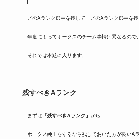
どのAランク選手を残して、どのAランク選手を
年度によってホークスのチーム事情は異なるので
それでは本題に入ります。
残すべきAランク
まずは
「残すべきAランク」
から。
ホークス純正をするなら残しておいた方が良いA