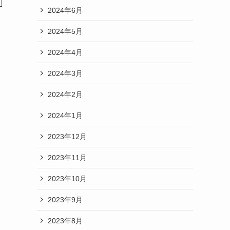
2024年6月
2024年5月
2024年4月
2024年3月
2024年2月
2024年1月
2023年12月
2023年11月
2023年10月
2023年9月
2023年8月