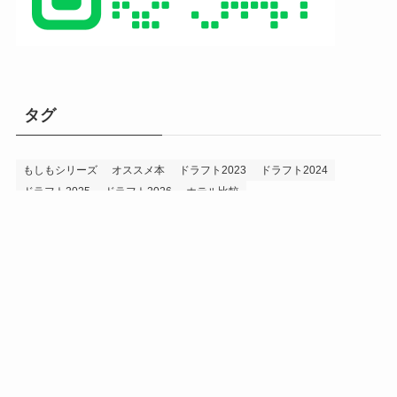
タグ
もしもシリーズ
オススメ本
ドラフト2023
ドラフト2024
ドラフト2025
ドラフト2026
ホテル比較
ホークス&プロ野球データ
ホークス純正（プロスピA）
ルーキー2024
ルーキー2025
ルーキー2026
投手2024
投手2025
メニュー
プロスピA
プロ野球データ
ホークス考察
プロ野球考察
投手2026
持論
災害
現役ドラフト2023
現役ドラフト2024
現役ドラフト2025
補強2023
補強2024
補強2025
補強2026
補強2027
退団2023
退団2024
退団2025
退団2026
野手2024
野手2025
野手2026