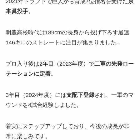
2021年ドラフトで巨人から育成7位指名を受けた
京
本眞投手
。
明豊高校時代は189cmの長身から投げ下ろす最速
146キロのストレートに注目が集まりました。
プロ入り後は2年目（2023年度）で
二軍の先発ロー
テーションに定着
。
3年目（2024年度）には
支配下登録
され、一軍のマ
ウンドを4試合経験しました。
着実にステップアップしており、今後の成長が非
常に楽しみです。