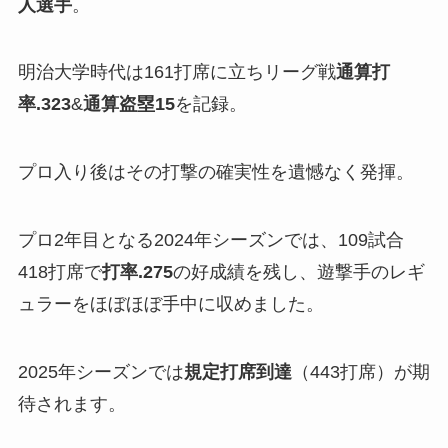
人選手
。
明治大学時代は161打席に立ちリーグ戦
通算打
率.323
&
通算盗塁15
を記録。
プロ入り後はその打撃の確実性を遺憾なく発揮。
プロ2年目となる2024年シーズンでは、109試合
418打席で
打率.275
の好成績を残し、遊撃手のレギ
ュラーをほぼほぼ手中に収めました。
2025年シーズンでは
規定打席到達
（443打席）が期
待されます。