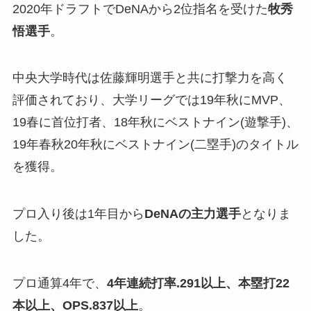
2020年ドラフトでDeNAから2位指名を受けた
牧秀
悟選手
。
中央大学時代は佐藤輝明選手と共に打撃力を高く
評価されており、大学リーグでは19年秋にMVP、
19春に首位打者、18年秋にベストナイン(遊撃手)、
19年春秋20年秋にベストナイン(二塁手)のタイトル
を獲得。
プロ入り後は1年目から
DeNAの主力選手
となりま
した。
プロ通算4年で、
4年連続打率.29
1
以上、本塁打22
本以上、OPS.837以上
。