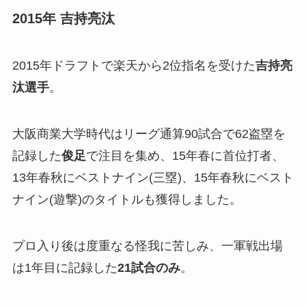
2015年 吉持亮汰
2015年ドラフトで楽天から2位指名を受けた
吉持亮
汰選手
。
大阪商業大学時代はリーグ通算90試合で62盗塁を
記録した
俊足
で注目を集め、15年春に首位打者、
13年春秋にベストナイン(三塁)、15年春秋にベスト
ナイン(遊撃)のタイトルも獲得しました。
プロ入り後は度重なる怪我に苦しみ、一軍戦出場
は1年目に記録した
21試合のみ
。