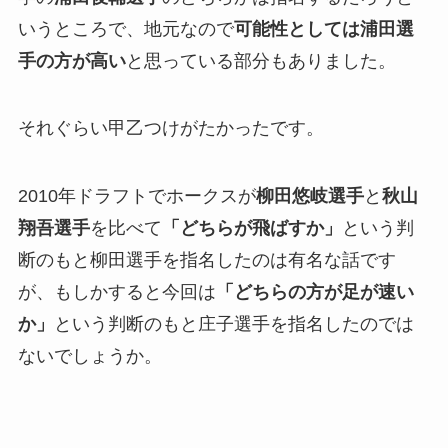
いうところで、地元なので
可能性としては浦田選
手の方が高い
と思っている部分もありました。
それぐらい甲乙つけがたかったです。
2010年ドラフトでホークスが
柳田悠岐選手
と
秋山
翔吾選手
を比べて
「どちらが飛ばすか」
という判
断のもと柳田選手を指名したのは有名な話です
が、もしかすると今回は
「どちら
の方
が足が速い
か」
という判断のもと庄子選手を指名したのでは
ないでしょうか。