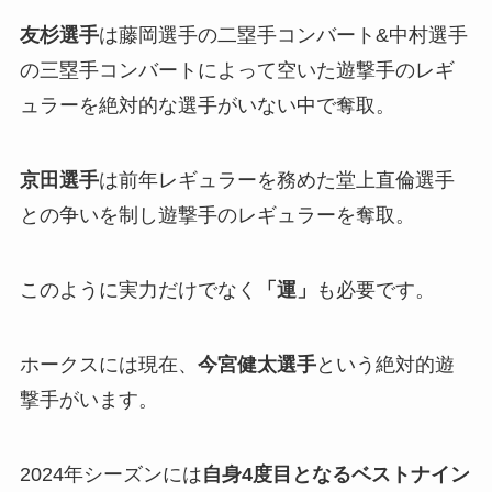
友杉選手
は藤岡選手の二塁手コンバート&中村選手
の三塁手コンバートによって空いた遊撃手のレギ
ュラーを絶対的な選手がいない中で奪取。
京田選手
は前年レギュラーを務めた堂上直倫選手
との争いを制し遊撃手のレギュラーを奪取。
このように実力だけでなく
「運」
も必要です。
ホークスには現在、
今宮健太選手
という絶対的遊
撃手がいます。
2024年シーズンには
自身4度目となるベストナイン