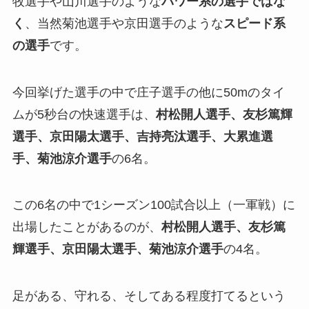
牧選手や山川選手のような
パワー系の選手ではな
く
、当然菊池選手や京田選手のような
スピード系
の選手
です。
今回挙げた選手の中で庄子選手の他に50mのタイ
ムが5秒台の快速選手は、
村松開人選手、友杉篤輝
選手、京田陽太選手、吉持亮汰選手、大累進選
手、菊池涼介選手
の6名。
この6名の中で1シーズン100試合以上（一軍戦）に
出場したことがあるのが、
村松開人選手、友杉篤
輝選手、京田陽太選手、菊池涼介選手
の4名。
足がある、守れる、そしてある程度打てるという