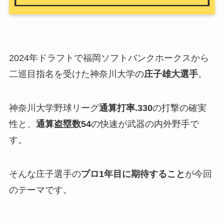
2024年ドラフトで福岡ソフトバンクホークスから
二巡目指名を受けた神奈川大学の
庄子雄大選手
。
神奈川大学野球リーグ
通算打率.330
の打撃の確実
性と、
通算盗塁数54
の快速が武器の内外野手で
す。
そんな庄子選手の
プロ1年目に期待すること
が今回
のテーマです。