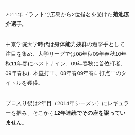
2011年ドラフトで広島から2位指名を受けた
菊池涼
介選手
。
中京学院大学時代は
身体能力抜群
の遊撃手として
注目を集め、大学リーグでは08年秋09年春秋10年
秋11年春にベストナイン、09年春秋に首位打者、
09年春秋に本塁打王、08年春09年春に打点王のタ
イトルを獲得。
プロ入り後は2年目（2014年シーズン）にレギュラ
ーを掴み、そこから
12年連続でその座を譲ってい
ません
。