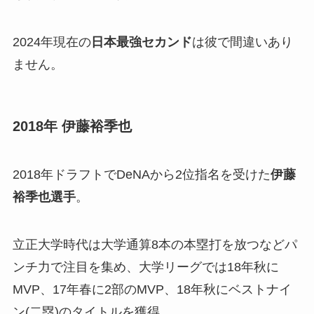
2024年現在の
日本最強セカンド
は彼で間違いあり
ません。
2018年 伊藤裕季也
2018年ドラフトでDeNAから2位指名を受けた
伊藤
裕季也選手
。
立正大学時代は大学通算8本の本塁打を放つなどパ
ンチ力で注目を集め、大学リーグでは18年秋に
MVP、17年春に2部のMVP、18年秋にベストナイ
ン(二塁)のタイトルを獲得。