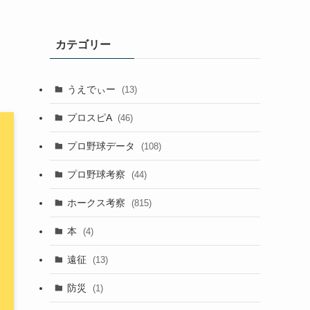
カテゴリー
うえでぃー
(13)
プロスピA
(46)
プロ野球データ
(108)
プロ野球考察
(44)
ホークス考察
(815)
本
(4)
遠征
(13)
防災
(1)