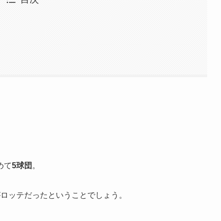
めて
5球団
。
がロッテだったということでしょう。