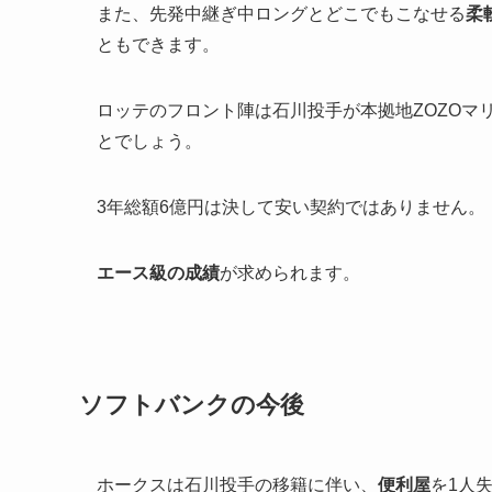
また、先発中継ぎ中ロングとどこでもこなせる
柔
ともできます。
ロッテのフロント陣は石川投手が本拠地ZOZOマ
とでしょう。
3年総額6億円は決して安い契約ではありません。
エース級の成績
が求められます。
ソフトバンクの今後
ホークスは石川投手の移籍に伴い、
便利屋
を1人