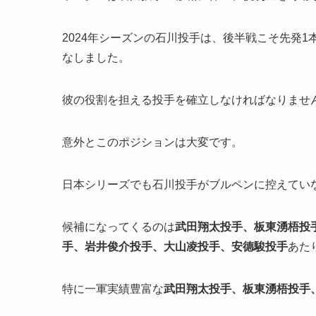
2024年シーズンの石川投手は、後半戦こそ先発
なしました。
彼の役割を担える投手を確立しなければなりませ
意外とこのポジションは大変です。
日本シリーズでも石川投手がブルペンに控えてい
候補になってくるのは
武田翔太投手、板東湧梧投
手、岩井俊介投手、大山凌投手、安德駿投手
あた
特に一軍実績豊富な
武田翔太投手、板東湧梧投手