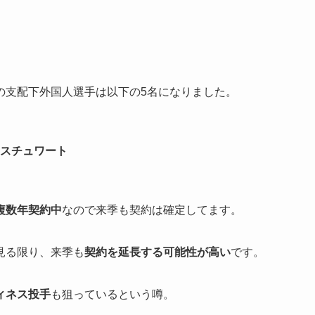
の支配下外国人選手は以下の5名になりました。
スチュワート
複数年契約中
なので来季も契約は確定してます。
見る限り、来季も
契約を延長する可能性が高い
です。
ィネス投手
も狙っているという噂。