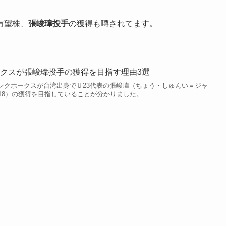
有望株、
張峻瑋投手
の獲得も噂されてます。
クスが張峻瑋投手の獲得を目指す理由3選
ソフトバンクホークスが台湾出身でＵ23代表の張峻瑋（ちょう・しゅんい＝ジャ
8）の獲得を目指していることが分かりました。 ...