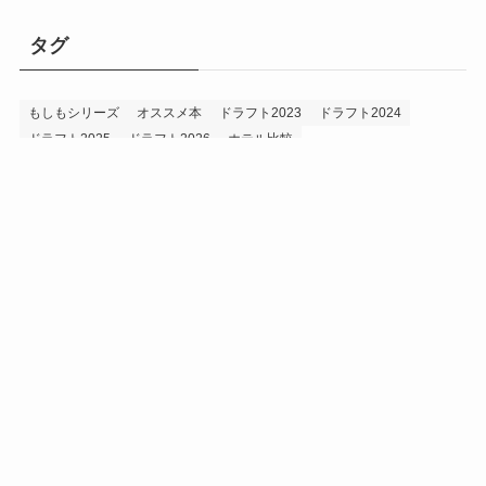
タグ
もしもシリーズ
オススメ本
ドラフト2023
ドラフト2024
ドラフト2025
ドラフト2026
ホテル比較
ホークス&プロ野球データ
ホークス純正（プロスピA）
ルーキー2024
ルーキー2025
ルーキー2026
投手2024
投手2025
メニュー
プロスピA
プロ野球データ
ホークス考察
プロ野球考察
投手2026
持論
災害
現役ドラフト2023
現役ドラフト2024
現役ドラフト2025
補強2023
補強2024
補強2025
補強2026
補強2027
退団2023
退団2024
退団2025
退団2026
野手2024
野手2025
野手2026
プライバシーポリシー
お問い合わせ
©
うえでぃーブログ.