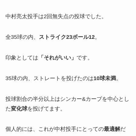
中村亮太投手は2回無失点の投球でした。
全35球の内、
ストライク
23
ボール
12
。
印象としては
「
それがいい」
です。
35球の内、ストレートを投げたのは
10球未満
。
投球割合の半分以上はシンカー&カーブを中心とし
た
変化球
を投げてます。
個人的には、これが中村投手にとっての
最適解
だ